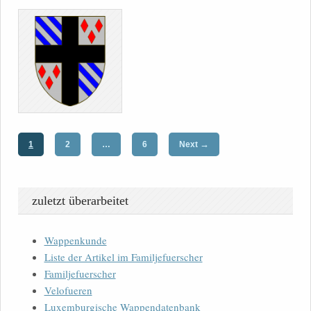
→
1
2
…
6
Next
zuletzt überarbeitet
Wappenkunde
Liste der Artikel im Familjefuerscher
Familjefuerscher
Velofueren
Luxemburgische Wappendatenbank