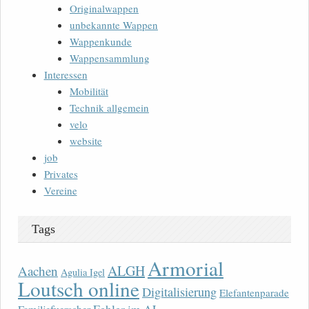
Originalwappen
unbekannte Wappen
Wappenkunde
Wappensammlung
Interessen
Mobilität
Technik allgemein
velo
website
job
Privates
Vereine
Tags
Armorial
ALGH
Aachen
Agulia Igel
Loutsch online
Digitalisierung
Elefantenparade