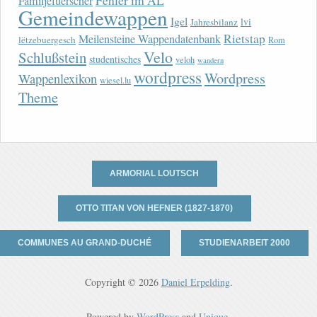
Fehler im AL
Familjefuerscher
Gemeindewappen
Igel
lvi
Jahresbilanz
Rietstap
Meilensteine Wappendatenbank
lëtzebuergesch
Rom
Velo
Schlußstein
studentisches
veloh
wandern
wordpress
Wordpress
Wappenlexikon
wiesel.lu
Theme
ARMORIAL LOUTSCH
OTTO TITAN VON HEFNER (1827-1870)
COMMUNES AU GRAND-DUCHÉ
STUDIENARBEIT 2000
Copyright © 2026
Daniel Erpelding
.
Powered by
WordPress
and
Unique
.