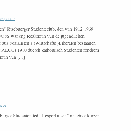
response
n" lëtzebuerger Studenteclub, den vun 1912-1969
SOSS war eng Reaktioun vun de jugendlichen
 aus Sozialisten a (Wirtschafts-)Liberalen bestaanen
t ALUC) 1910 duerch kathoulisch Studenten rondrëm
tioun vun […]
nses
urger Studentenlied “Hesperkutsch” mit einer kurzen