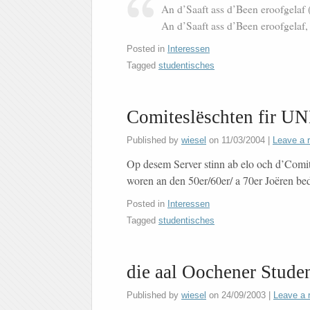
An d’Saaft ass d’Been eroofgelaf (
An d’Saaft ass d’Been eroofgelaf, 
Posted in
Interessen
Tagged
studentisches
Comiteslëschten fir 
Published by
wiesel
on
11/03/2004
|
Leave a 
Op desem Server stinn ab elo och d’Com
woren an den 50er/60er/ a 70er Joëren bed
Posted in
Interessen
Tagged
studentisches
die aal Oochener Stude
Published by
wiesel
on
24/09/2003
|
Leave a 