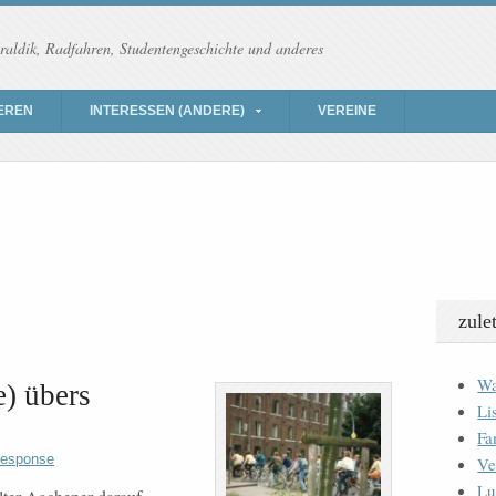
raldik, Radfahren, Studentengeschichte und anderes
EREN
INTERESSEN (ANDERE)
VEREINE
zule
Wa
) übers
Li
Fa
response
Ve
Lu