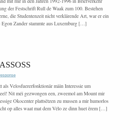
and mit mir in den Jahren 1992-1996 in Briefverkehr
lung der Festschrift Rull de Waak zum 100. Bestehen
ne, die Studentenzeit nicht verklärende Art, war er ein
hie Egon Zander stammte aus Luxemburg […]
an ASSOSS
response
t als Velosfuererfonktionär mäin Interessie um
ndeel! Nit méi gezwongen een, zweemol am Mount mir
essige Okocenter plattsëtzen zu mussen a mir humorlos
ht op alles waat mat dem Vélo ze dinn huet ërem […]