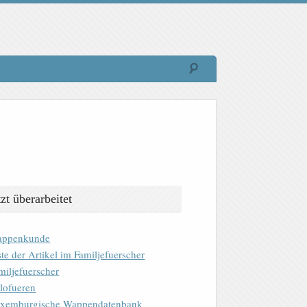
tzt überarbeitet
ppenkunde
ste der Artikel im Familjefuerscher
miljefuerscher
lofueren
xemburgische Wappendatenbank