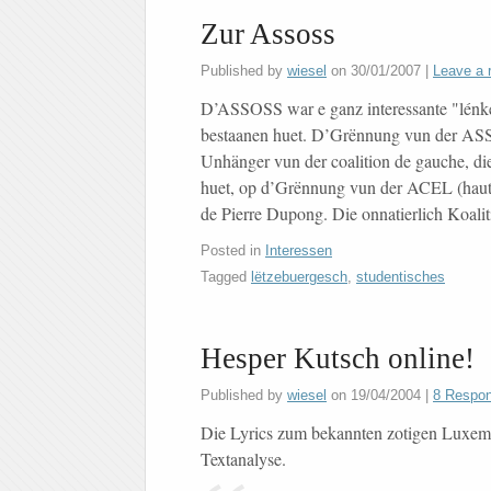
Zur Assoss
Published by
wiesel
on
30/01/2007
|
Leave a 
D’ASSOSS war e ganz interessante "lénke
bestaanen huet. D’Grënnung vun der AS
Unhänger vun der coalition de gauche, die
huet, op d’Grënnung vun der ACEL (hau
de Pierre Dupong. Die onnatierlich Koali
Posted in
Interessen
Tagged
lëtzebuergesch
,
studentisches
Hesper Kutsch online!
Published by
wiesel
on
19/04/2004
|
8 Respo
Die Lyrics zum bekannten zotigen Luxemb
Textanalyse.