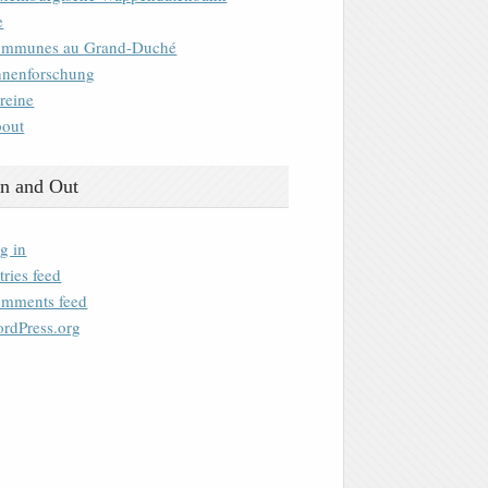
e
mmunes au Grand-Duché
nenforschung
reine
out
n and Out
g in
tries feed
mments feed
rdPress.org