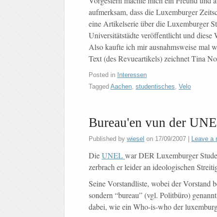
Vorgestern machte mich ein Freund und a
aufmerksam, dass die Luxemburger Zeitsc
eine Artikelserie über die Luxemburger S
Universitätstädte veröffentlicht und die
Also kaufte ich mir ausnahmsweise mal 
Text (des Revueartikels) zeichnet Tina No
Posted in
Interessen
Tagged
Aachen
,
studentisches
,
Velo
Bureau'en vun der UN
Published by
wiesel
on
17/09/2007
|
Leave a 
Die
UNEL
war DER Luxemburger Student
zerbrach er leider an ideologischen Streiti
Seine Vorstandliste, wobei der Vorstand b
sondern “bureau” (vgl. Politbüro) genannt 
dabei, wie ein Who-is-who der luxemburge