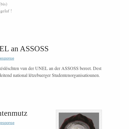
bis)
gelaf !
UNEL an ASSOSS
response
itéslëschten vun der UNEL an der ASSOSS bereet. Dest
eitend national lëtzebuerger Studentenorganisatiounen.
ntenmutz
response