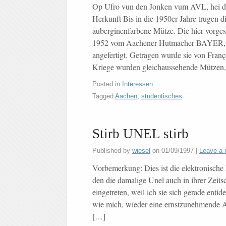
Op Ufro vun den Jonken vum AVL, hei d
Herkunft Bis in die 1950er Jahre trugen d
auberginenfarbene Mütze. Die hier vorge
1952 vom Aachener Hutmacher BAYER, 
angefertigt. Getragen wurde sie von Fra
Kriege wurden gleichaussehende Mützen,
Posted in
Interessen
Tagged
Aachen
,
studentisches
Stirb UNEL stirb
Published by
wiesel
on
01/09/1997
|
Leave a 
Vorbemerkung: Dies ist die elektronische
den die damalige Unel auch in ihrer Zeits
eingetreten, weil ich sie sich gerade entid
wie mich, wieder eine ernstzunehmende Al
[…]