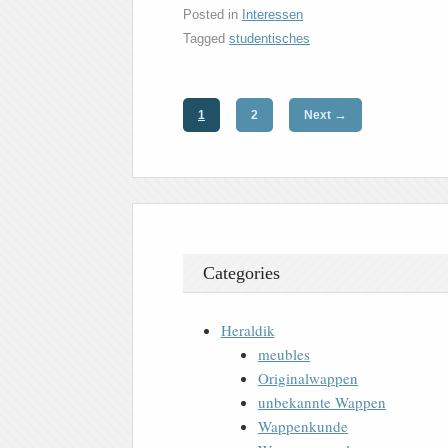
Posted in
Interessen
Tagged
studentisches
→
1
2
Next
Categories
Heraldik
meubles
Originalwappen
unbekannte Wappen
Wappenkunde