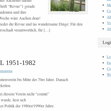
lter Aachener darauf
M
hrift “Revue”1 gerade
Co
tudenten und ihre
Ah
se Woche wäre Aachen dran!
Ve
wieder die Revue und las wundersame Dinge: Für den
Ab
roschadt verantwortlich, für […]
Logi
Lo
EL 1951-1982
En
Co
response
Wo
enverein bis Mitte der 70er Jahre. Danach
gkeiten.
ei diesem Verein nicht “comité”
wurde, liest sich
r Politik der 1980er/1990er Jahre.