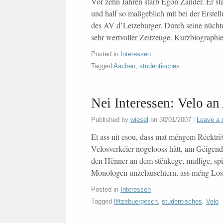
Vor zehn Jahren starb Egon Zander. Er st
und half so maßgeblich mit bei der Erstel
des AV d’Letzeburger. Durch seine nüchter
sehr wertvoller Zeitzeuge. Kurzbiograp
Posted in
Interessen
Tagged
Aachen
,
studentisches
Nei Interessen: Velo 
Published by
wiesel
on
30/01/2007
|
Leave a 
Et ass nit esou, dass mat méngem Récktrët
Velosverkéier nogelooss hätt, am Géige
den Hënner an dem stënkege, muffige, spi
Monologen unzelauschtern, ass méng Losc
Posted in
Interessen
Tagged
lëtzebuergesch
,
studentisches
,
Velo