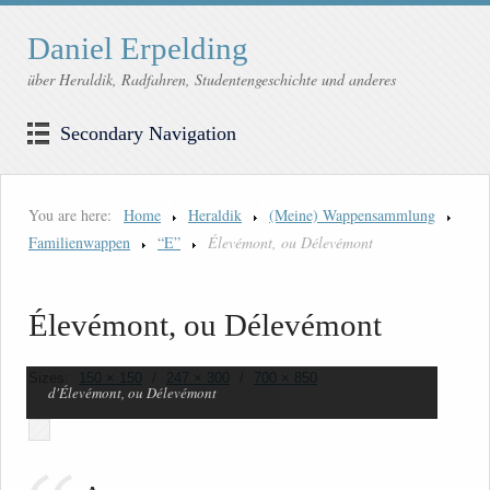
Daniel Erpelding
über Heraldik, Radfahren, Studentengeschichte und anderes
Secondary Navigation
You are here:
Home
Heraldik
(Meine) Wappensammlung
Familienwappen
“E”
Élevémont, ou Délevémont
Élevémont, ou Délevémont
Sizes:
150 × 150
/
247 × 300
/
700 × 850
d'Élevémont, ou Délevémont