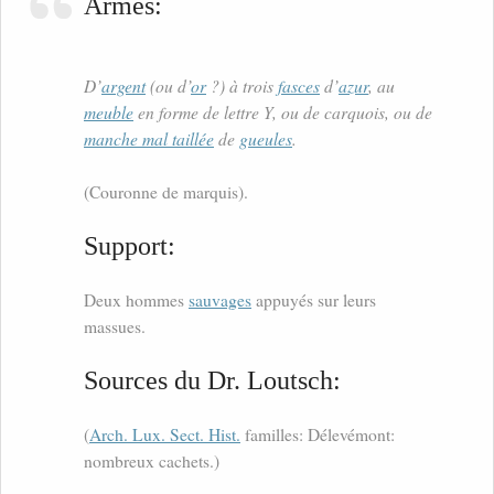
Armes:
D’
argent
(ou d’
or
?) à trois
fasces
d’
azur
, au
meuble
en forme de lettre Y, ou de carquois, ou de
manche mal taillée
de
gueules
.
(Couronne de marquis).
Support:
Deux hommes
sauvages
appuyés sur leurs
massues.
Sources du Dr. Loutsch:
(
Arch. Lux. Sect. Hist.
familles: Délevémont:
nombreux cachets.)