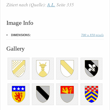
Zitiert nach (Quelle):
A.L.
Seite 335
Image Info
700 × 850 pixels
DIMENSIONS:
Gallery