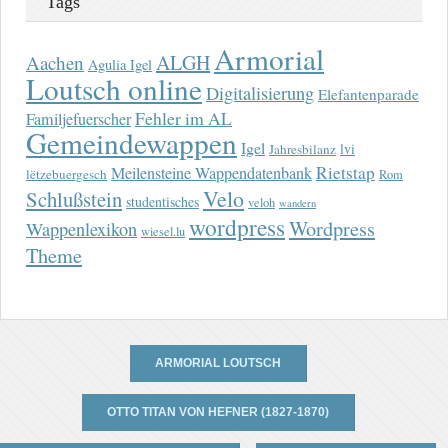
Tags
Armorial
ALGH
Aachen
Agulia Igel
Loutsch online
Digitalisierung
Elefantenparade
Fehler im AL
Familjefuerscher
Gemeindewappen
Igel
lvi
Jahresbilanz
Rietstap
Meilensteine Wappendatenbank
lëtzebuergesch
Rom
Velo
Schlußstein
studentisches
veloh
wandern
wordpress
Wordpress
Wappenlexikon
wiesel.lu
Theme
ARMORIAL LOUTSCH
OTTO TITAN VON HEFNER (1827-1870)