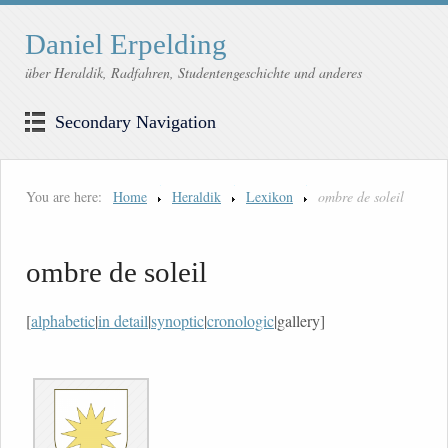
Daniel Erpelding
über Heraldik, Radfahren, Studentengeschichte und anderes
Secondary Navigation
You are here:
Home
Heraldik
Lexikon
ombre de soleil
ombre de soleil
[
alphabetic
|
in detail
|
synoptic
|
cronologic
|gallery]