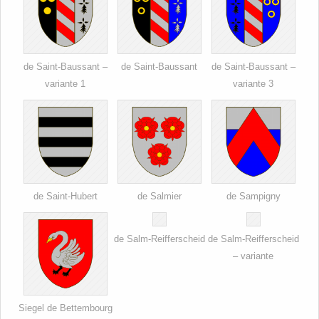
de Saint-Baussant –
de Saint-Baussant
de Saint-Baussant –
variante 1
variante 3
de Saint-Hubert
de Salmier
de Sampigny
de Salm-Reifferscheid
de Salm-Reifferscheid
– variante
Siegel de Bettembourg