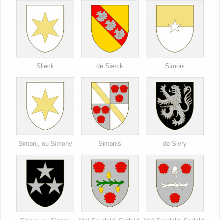
Slieck
de Sierck
Simoni
Simoni, ou Simony
Simonis
de Sivry