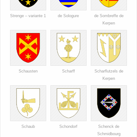
Strenge – variante 1
de Sologure
de Sombreffe de
Kerpen
Schausten
Scharff
Scharflutzels de
Kerpen
Schaub
Schondorf
Schenck de
Schmidbourg