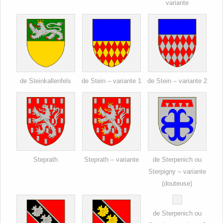
variante
de Steinkallenfels
de Stein – variante 1
de Stein – variante 2
Steprath
Steprath – variante
de Sterpenich ou
Sterpigny – variante
(douteuse)
de Sterpenich ou