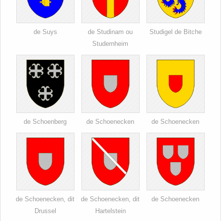
de Suys
de Studinam ou
Studigel de Bitche
Studernheim
de Schoenberg
de Schoenecken
de Schoenecken
de Schoenecken, dit
de Schoenecken, dit
de Schoenecken
Drussel
Hartelstein