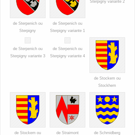
Sterpigny variante 2
de Sterpenich ou
de Sterpenich ou
Sterpigny
Sterpigny variante 1
de Sterpenich ou
de Sterpenich ou
Sterpigny variante 3
Sterpigny variante 4
de Stockem ou
Stockhem
de Stockem ou
de Straimont
de Schmidberg