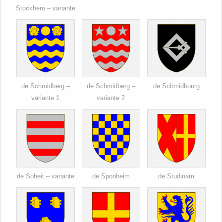
Stockhem – variante
de Schmidberg –
de Schmidberg –
de Schmidbourg
variante 1
variante 2
de Soheit – variante
de Sponheim
de Studinam