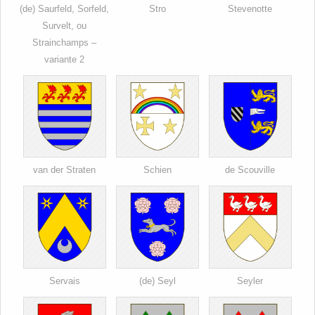
(de) Saurfeld, Sorfeld,
Stro
Stevenotte
Survelt, ou
Strainchamps –
variante 2
van der Straten
Schien
de Scouville
Servais
(de) Seyl
Seyler