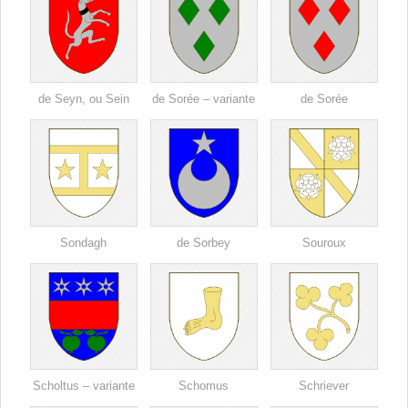
de Seyn, ou Sein
de Sorée – variante
de Sorée
Sondagh
de Sorbey
Souroux
Scholtus – variante
Schomus
Schriever