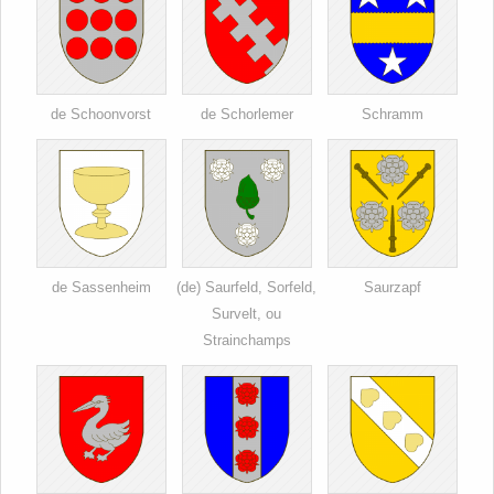
de Schoonvorst
de Schorlemer
Schramm
de Sassenheim
(de) Saurfeld, Sorfeld,
Saurzapf
Survelt, ou
Strainchamps