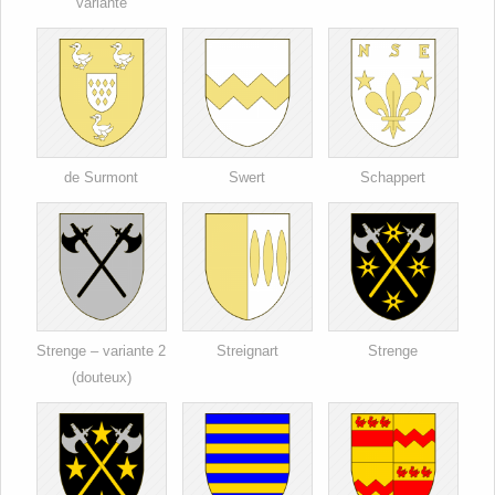
variante
de Surmont
Swert
Schappert
Strenge – variante 2
Streignart
Strenge
(douteux)