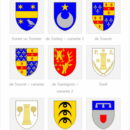
Sonier ou Sonnier
de Sorbey – variante 1
de Souvet
de Souvet – variante
de Saintignon –
Steill
variante 2