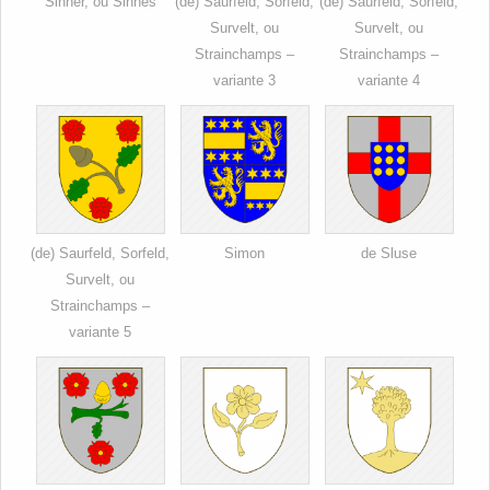
Sinner, ou Sinnes
(de) Saurfeld, Sorfeld,
(de) Saurfeld, Sorfeld,
Survelt, ou
Survelt, ou
Strainchamps –
Strainchamps –
variante 3
variante 4
(de) Saurfeld, Sorfeld,
Simon
de Sluse
Survelt, ou
Strainchamps –
variante 5