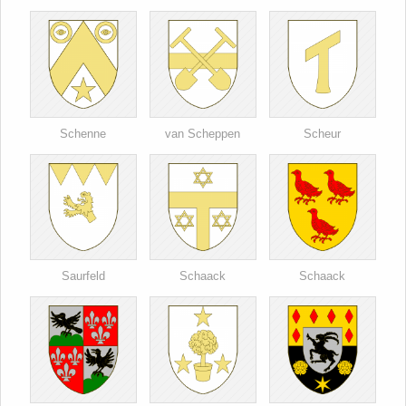
Schenne
van Scheppen
Scheur
Saurfeld
Schaack
Schaack