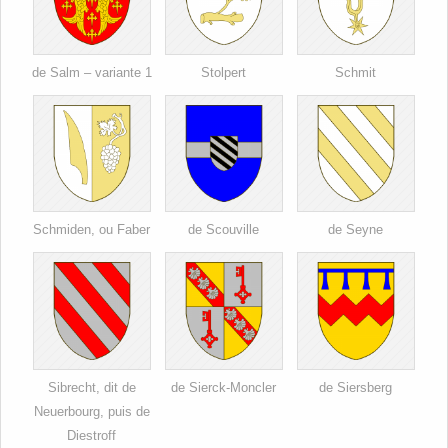
de Salm – variante 1
Stolpert
Schmit
Schmiden, ou Faber
de Scouville
de Seyne
Sibrecht, dit de
de Sierck-Moncler
de Siersberg
Neuerbourg, puis de
Diestroff