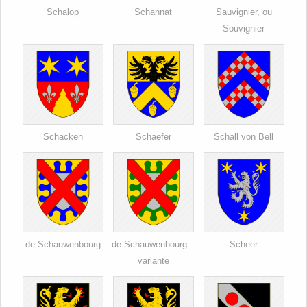
Schalop
Schannat
Sauvignier, ou
Souvignier
Schacken
Schaefer
Schall von Bell
de Schauwenbourg
de Schauwenbourg –
Scheer
variante