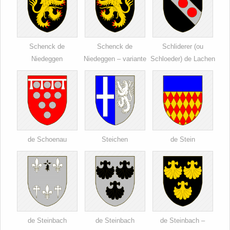
Schenck de
Schenck de
Schliderer (ou
Niedeggen
Niedeggen – variante
Schloeder) de Lachen
de Schoenau
Steichen
de Stein
de Steinbach
de Steinbach
de Steinbach –