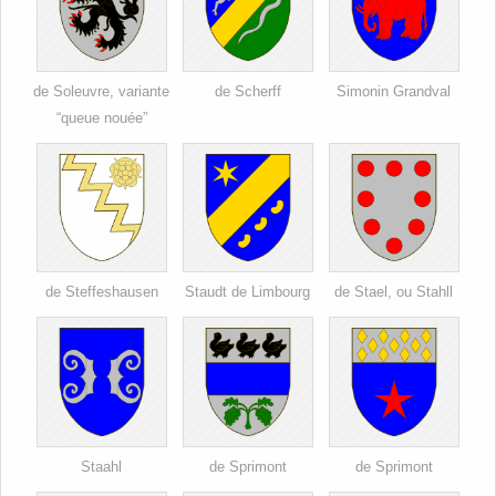
de Soleuvre, variante
de Scherff
Simonin Grandval
“queue nouée”
de Steffeshausen
Staudt de Limbourg
de Stael, ou Stahll
Staahl
de Sprimont
de Sprimont