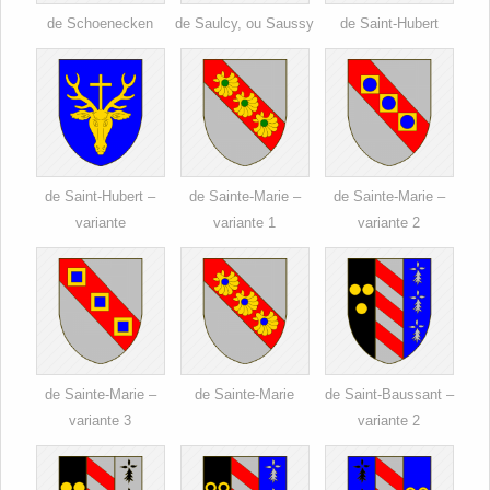
de Schoenecken
de Saulcy, ou Saussy
de Saint-Hubert
de Saint-Hubert –
de Sainte-Marie –
de Sainte-Marie –
variante
variante 1
variante 2
de Sainte-Marie –
de Sainte-Marie
de Saint-Baussant –
variante 3
variante 2