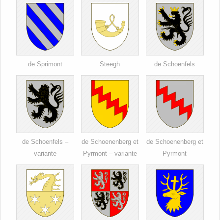
de Sprimont
Steegh
de Schoenfels
de Schoenfels –
de Schoenenberg et
de Schoenenberg et
variante
Pyrmont – variante
Pyrmont