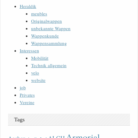
Heraldik
meubles
Originalwappen
unbekannte Wappen
Wappenkunde
Wappensammlung
Interessen
Mobilität
Technik allgemein
velo
website
job
Privates
Vereine
Tags
Armorial