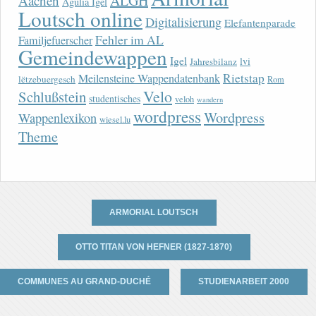
ALGH
Aachen
Agulia Igel
Loutsch online
Digitalisierung
Elefantenparade
Fehler im AL
Familjefuerscher
Gemeindewappen
Igel
lvi
Jahresbilanz
Rietstap
Meilensteine Wappendatenbank
lëtzebuergesch
Rom
Velo
Schlußstein
studentisches
veloh
wandern
wordpress
Wordpress
Wappenlexikon
wiesel.lu
Theme
ARMORIAL LOUTSCH
OTTO TITAN VON HEFNER (1827-1870)
COMMUNES AU GRAND-DUCHÉ
STUDIENARBEIT 2000