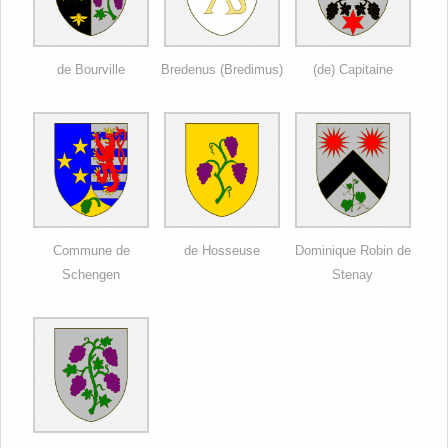
de Bourville
Bredenus (Bredimus)
(de) Capitaine
Commune de
de Hosseuse
Dominique Robin de
Schengen
Stenay