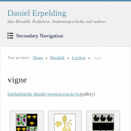
Daniel Erpelding
über Heraldik, Radfahren, Studentengeschichte und anderes
Secondary Navigation
You are here:
Home
Heraldik
Lexikon
vigne
vigne
[
alphabetic
|
in detail
|
synoptic
|
cronologic
|gallery]