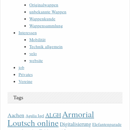
Originalwappen
unbekannte Wappen
Wappenkunde
Wappensammlung
Interessen
Mobilität
Technik allgemein
velo
website
job
Privates
Vereine
Tags
Armorial
ALGH
Aachen
Agulia Igel
Loutsch online
Digitalisierung
Elefantenparade