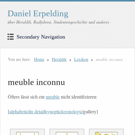
Daniel Erpelding
über Heraldik, Radfahren, Studentengeschichte und anderes
Secondary Navigation
You are here:
Home
Heraldik
Lexikon
meuble inconnu
meuble inconnu
Öfters lässt sich ein
meuble
nicht identifizieren:
[
alphabetic
|
in detail
|
synoptic
|
cronologic
|gallery]