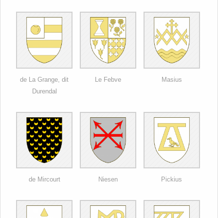
de La Grange, dit
Le Febve
Masius
Durendal
de Mircourt
Niesen
Pickius