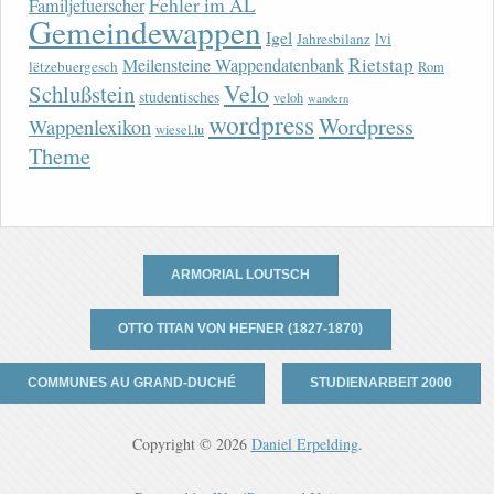
Fehler im AL
Familjefuerscher
Gemeindewappen
Igel
lvi
Jahresbilanz
Rietstap
Meilensteine Wappendatenbank
lëtzebuergesch
Rom
Velo
Schlußstein
studentisches
veloh
wandern
wordpress
Wordpress
Wappenlexikon
wiesel.lu
Theme
ARMORIAL LOUTSCH
OTTO TITAN VON HEFNER (1827-1870)
COMMUNES AU GRAND-DUCHÉ
STUDIENARBEIT 2000
Copyright © 2026
Daniel Erpelding
.