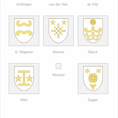
d’Uttingen
van der Vels
de Villy
N. Wagener
Wanner
Warck
Winckel
Wiltz
Zipgen