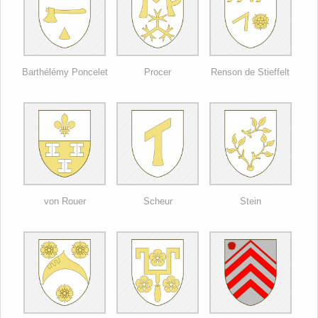
Barthélémy Poncelet
Procer
Renson de Stieffelt
von Rouer
Scheur
Stein