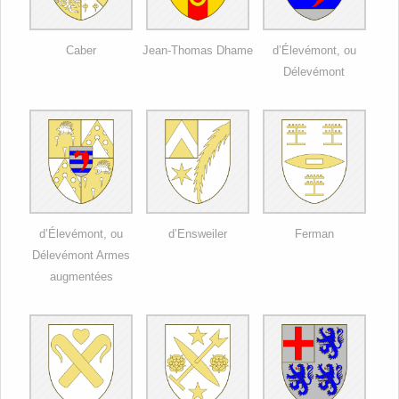
Caber
Jean-Thomas Dhame
d’Élevémont, ou
Délevémont
d’Élevémont, ou
d’Ensweiler
Ferman
Délevémont Armes
augmentées