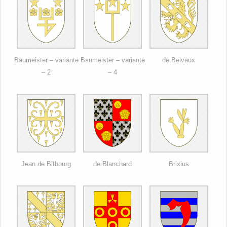
Baumeister – variante
Baumeister – variante
de Belvaux
– 2
– 4
Jean de Bitbourg
de Blanchard
Brixius