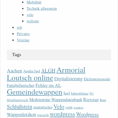
Mobilität
Technik allgemein
velo
website
job
Privates
Vereine
Tags
Armorial
ALGH
Aachen
Agulia Igel
Loutsch online
Digitalisierung
Elefantenparade
Fehler im AL
Familjefuerscher
Gemeindewappen
Igel
lvi
Jahresbilanz
Rietstap
Meilensteine Wappendatenbank
lëtzebuergesch
Rom
Velo
Schlußstein
studentisches
veloh
wandern
wordpress
Wordpress
Wappenlexikon
wiesel.lu