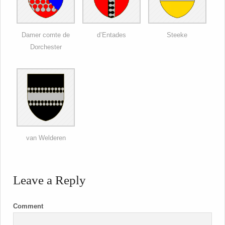
Damer comte de
d’Entades
Steeke
Dorchester
van Welderen
Leave a Reply
Comment