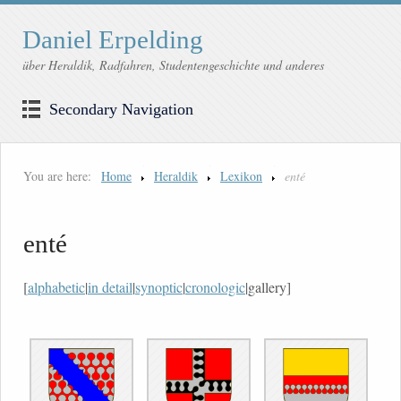
Daniel Erpelding
über Heraldik, Radfahren, Studentengeschichte und anderes
Secondary Navigation
You are here:
Home
Heraldik
Lexikon
enté
enté
[
alphabetic
|
in detail
|
synoptic
|
cronologic
|gallery]