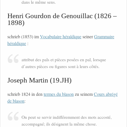
dans le même sens.
Henri Gourdon de Genouillac (1826 –
1898)
schrieb (1853) im
Vocabulaire héraldique
seiner
Grammaire
héraldique
:
attribut des pals et pièces posées en pal, lorsque
d’autres pièces ou figures sont à leurs côtés.
Joseph Martin (19.JH)
schrieb 1824 in den
termes du blason
zu seinem
Cours abrégé
de blason
:
On peut se servir indifféremment des mots accosté,
accompagné; ils désignent la même chose.