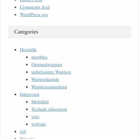
Comments feed
WordPress.org
Categories
Heraldik
meubles
Originalwappen
unbekannte Wappen
Wappenkunde
Wappensammlung
Interessen
Mobilität
Technik allgemein
velo
website
job
Privates