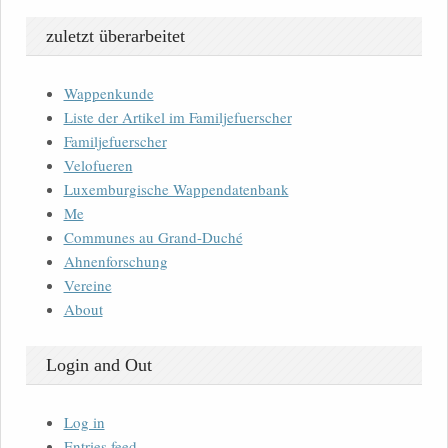
zuletzt überarbeitet
Wappenkunde
Liste der Artikel im Familjefuerscher
Familjefuerscher
Velofueren
Luxemburgische Wappendatenbank
Me
Communes au Grand-Duché
Ahnenforschung
Vereine
About
Login and Out
Log in
Entries feed