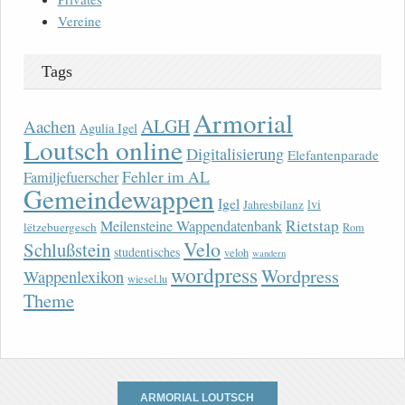
Vereine
Tags
Armorial
ALGH
Aachen
Agulia Igel
Loutsch online
Digitalisierung
Elefantenparade
Fehler im AL
Familjefuerscher
Gemeindewappen
Igel
lvi
Jahresbilanz
Rietstap
Meilensteine Wappendatenbank
lëtzebuergesch
Rom
Velo
Schlußstein
studentisches
veloh
wandern
wordpress
Wordpress
Wappenlexikon
wiesel.lu
Theme
ARMORIAL LOUTSCH