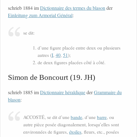
schrieb 1884 im
Dictionnaire des termes du blason
der
Einleitung zum Armorial Général
:
se dit:
d’une figure placée entre deux ou plusieurs
autres (
I
,
40
,
51
);
de deux figures placées côté à côté.
Simon de Boncourt (19. JH)
schrieb 1885 im
Dictionnaire héraldique
der
Grammaire du
blason
:
ACCOSTÉ, se dit d’une
bande
, d’une
barre
, ou
autre pièce posée diagonalement, lorsqu’elles sont
environnées de figures,
étoiles
, fleurs, etc., posées