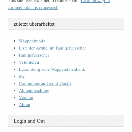
This site uses Akismet to reduce spam.
Learn how your
comment data is processed.
zuletzt überarbeitet
Wappenkunde
Liste der Artikel im Familjefuerscher
Familjefuerscher
Velofueren
Luxemburgische Wappendatenbank
Me
Communes au Grand-Duché
Ahnenforschung
Vereine
About
Login and Out