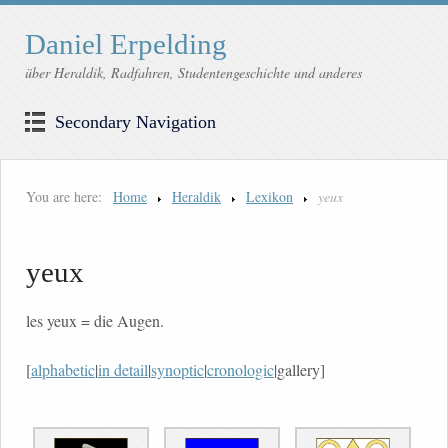
Daniel Erpelding
über Heraldik, Radfahren, Studentengeschichte und anderes
Secondary Navigation
You are here:
Home
Heraldik
Lexikon
yeux
yeux
les yeux = die Augen.
[
alphabetic
|
in detail
|
synoptic
|
cronologic
|gallery]