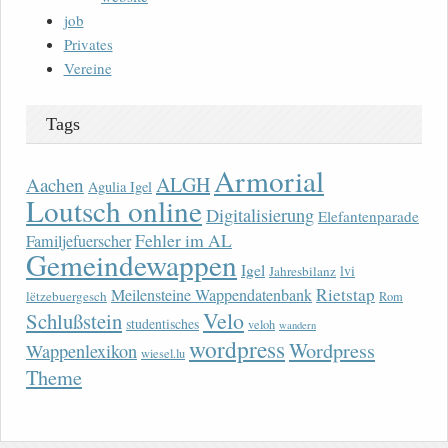
job
Privates
Vereine
Tags
Armorial
ALGH
Aachen
Agulia Igel
Loutsch online
Digitalisierung
Elefantenparade
Fehler im AL
Familjefuerscher
Gemeindewappen
Igel
lvi
Jahresbilanz
Rietstap
Meilensteine Wappendatenbank
lëtzebuergesch
Rom
Velo
Schlußstein
studentisches
veloh
wandern
wordpress
Wordpress
Wappenlexikon
wiesel.lu
Theme