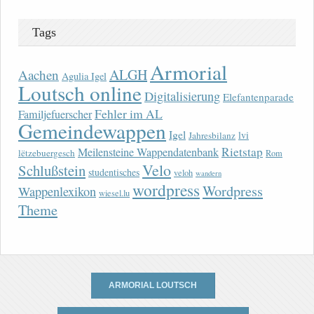
Tags
Armorial
ALGH
Aachen
Agulia Igel
Loutsch online
Digitalisierung
Elefantenparade
Fehler im AL
Familjefuerscher
Gemeindewappen
Igel
lvi
Jahresbilanz
Rietstap
Meilensteine Wappendatenbank
lëtzebuergesch
Rom
Velo
Schlußstein
studentisches
veloh
wandern
wordpress
Wordpress
Wappenlexikon
wiesel.lu
Theme
ARMORIAL LOUTSCH