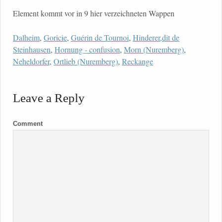
Element kommt vor in 9 hier verzeichneten Wappen
Dalheim
,
Goricie
,
Guérin de Tournoi
,
Hinderer,dit de
Steinhausen
,
Hornung - confusion
,
Morn (Nuremberg)
,
Neheldorfer
,
Ortlieb (Nuremberg)
,
Reckange
Leave a Reply
Comment