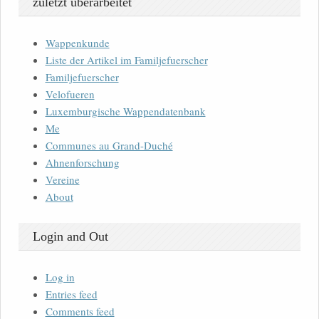
zuletzt überarbeitet
Wappenkunde
Liste der Artikel im Familjefuerscher
Familjefuerscher
Velofueren
Luxemburgische Wappendatenbank
Me
Communes au Grand-Duché
Ahnenforschung
Vereine
About
Login and Out
Log in
Entries feed
Comments feed