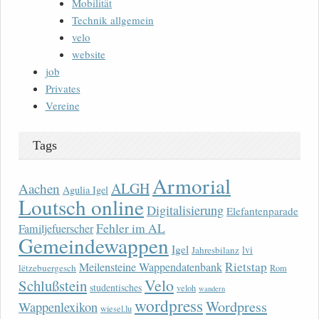
Mobilität
Technik allgemein
velo
website
job
Privates
Vereine
Tags
Armorial
ALGH
Aachen
Agulia Igel
Loutsch online
Digitalisierung
Elefantenparade
Fehler im AL
Familjefuerscher
Gemeindewappen
Igel
lvi
Jahresbilanz
Rietstap
Meilensteine Wappendatenbank
lëtzebuergesch
Rom
Velo
Schlußstein
studentisches
veloh
wandern
wordpress
Wordpress
Wappenlexikon
wiesel.lu