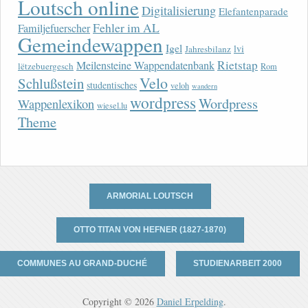
Loutsch online
Digitalisierung
Elefantenparade
Fehler im AL
Familjefuerscher
Gemeindewappen
Igel
lvi
Jahresbilanz
Rietstap
Meilensteine Wappendatenbank
lëtzebuergesch
Rom
Velo
Schlußstein
studentisches
veloh
wandern
wordpress
Wordpress
Wappenlexikon
wiesel.lu
Theme
ARMORIAL LOUTSCH
OTTO TITAN VON HEFNER (1827-1870)
COMMUNES AU GRAND-DUCHÉ
STUDIENARBEIT 2000
Copyright © 2026
Daniel Erpelding
.