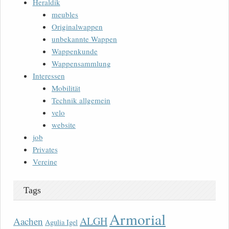
Heraldik
meubles
Originalwappen
unbekannte Wappen
Wappenkunde
Wappensammlung
Interessen
Mobilität
Technik allgemein
velo
website
job
Privates
Vereine
Tags
Armorial
ALGH
Aachen
Agulia Igel