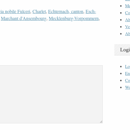
M
ia nobile Fulceri
,
Charlet
,
Echternach, canton
,
Esch-
Co
,
Marchant d'Ansembourg
,
Mecklenburg-Vorpommern
,
Ah
Ve
Ab
Logi
Lo
En
Co
Wo