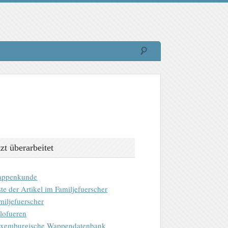
tzt überarbeitet
ppenkunde
ste der Artikel im Familjefuerscher
miljefuerscher
lofueren
xemburgische Wappendatenbank