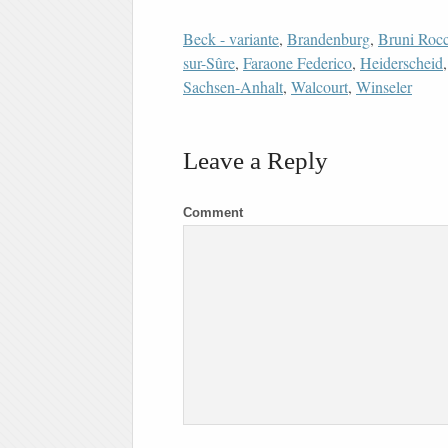
Beck - variante
,
Brandenburg
,
Bruni Rocc
sur-Sûre
,
Faraone Federico
,
Heiderscheid
Sachsen-Anhalt
,
Walcourt
,
Winseler
Leave a Reply
Comment