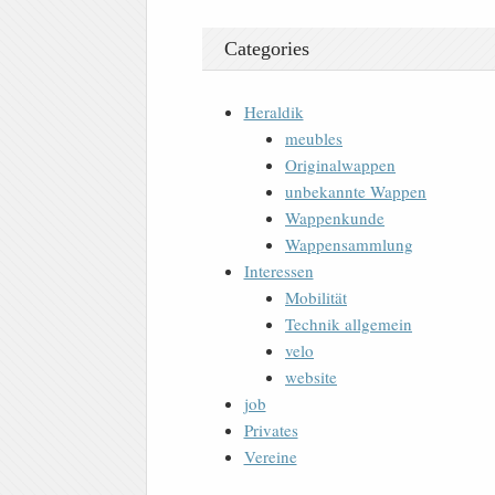
Categories
Heraldik
meubles
Originalwappen
unbekannte Wappen
Wappenkunde
Wappensammlung
Interessen
Mobilität
Technik allgemein
velo
website
job
Privates
Vereine