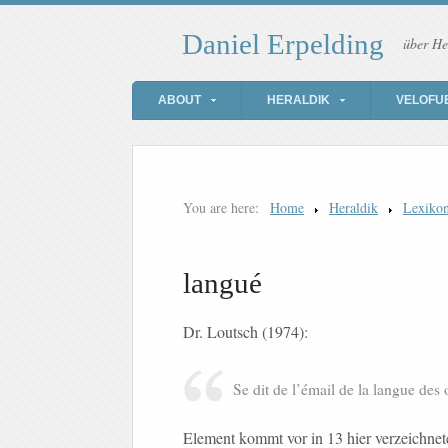
Daniel Erpelding
über He
ABOUT
HERALDIK
VELOFU
You are here:
Home
Heraldik
Lexiko
langué
Dr. Loutsch (1974):
Se dit de l’émail de la langue de
Element kommt vor in 13 hier verzeichn