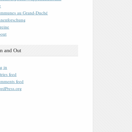
e
mmunes au Grand-Duché
nenforschung
reine
out
n and Out
g in
tries feed
mments feed
rdPress.org