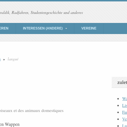
raldik, Radfahren, Studentengeschichte und anderes
EREN
INTERESSEN (ANDERE)
VEREINE
n
langué
zule
Wa
Li
s oiseaux et des animaux domestiques
Fa
Ve
eten Wappen
Lu