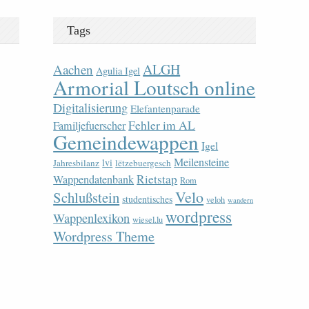
Tags
ALGH
Aachen
Agulia Igel
Armorial Loutsch online
Digitalisierung
Elefantenparade
Fehler im AL
Familjefuerscher
Gemeindewappen
Igel
Meilensteine
lvi
Jahresbilanz
lëtzebuergesch
Rietstap
Wappendatenbank
Rom
Velo
Schlußstein
studentisches
veloh
wandern
wordpress
Wappenlexikon
wiesel.lu
Wordpress Theme