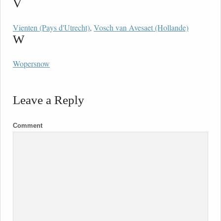
V
Vienten (Pays d'Utrecht)
,
Vosch van Avesaet (Hollande)
W
Wopersnow
Leave a Reply
Comment