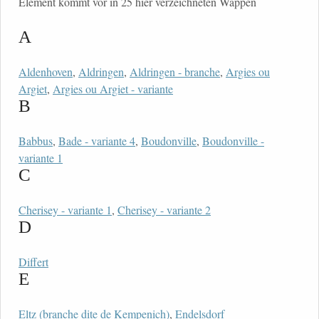
Element kommt vor in 25 hier verzeichneten Wappen
A
Aldenhoven
,
Aldringen
,
Aldringen - branche
,
Argies ou
Argiet
,
Argies ou Argiet - variante
B
Babbus
,
Bade - variante 4
,
Boudonville
,
Boudonville -
variante 1
C
Cherisey - variante 1
,
Cherisey - variante 2
D
Differt
E
Eltz (branche dite de Kempenich)
,
Endelsdorf