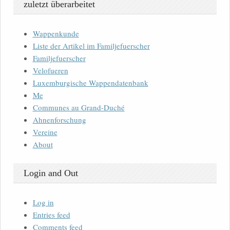
zuletzt überarbeitet
Wappenkunde
Liste der Artikel im Familjefuerscher
Familjefuerscher
Velofueren
Luxemburgische Wappendatenbank
Me
Communes au Grand-Duché
Ahnenforschung
Vereine
About
Login and Out
Log in
Entries feed
Comments feed