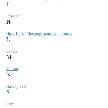
F
Frisange
H
Haes
,
Haesz
,
Hornung - armes augmentées
L
Laittres
M
Maillart
N
Nassogne (B)
S
Saive