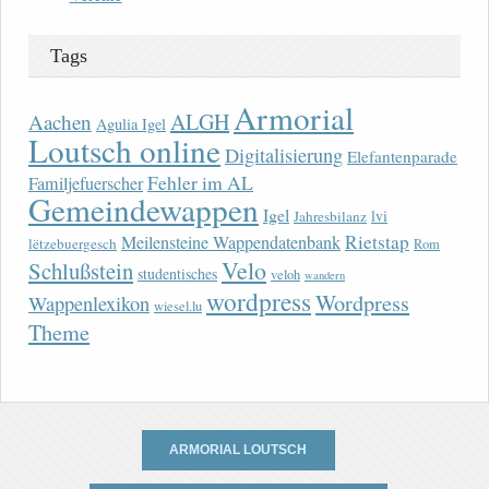
Tags
Armorial
ALGH
Aachen
Agulia Igel
Loutsch online
Digitalisierung
Elefantenparade
Fehler im AL
Familjefuerscher
Gemeindewappen
Igel
lvi
Jahresbilanz
Rietstap
Meilensteine Wappendatenbank
lëtzebuergesch
Rom
Velo
Schlußstein
studentisches
veloh
wandern
wordpress
Wordpress
Wappenlexikon
wiesel.lu
Theme
ARMORIAL LOUTSCH