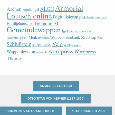
Armorial
ALGH
Aachen
Agulia Igel
Loutsch online
Digitalisierung
Elefantenparade
Fehler im AL
Familjefuerscher
Gemeindewappen
Igel
lvi
Jahresbilanz
Rietstap
Meilensteine Wappendatenbank
lëtzebuergesch
Rom
Velo
Schlußstein
studentisches
veloh
wandern
wordpress
Wordpress
Wappenlexikon
wiesel.lu
Theme
ARMORIAL LOUTSCH
OTTO TITAN VON HEFNER (1827-1870)
COMMUNES AU GRAND-DUCHÉ
STUDIENARBEIT 2000