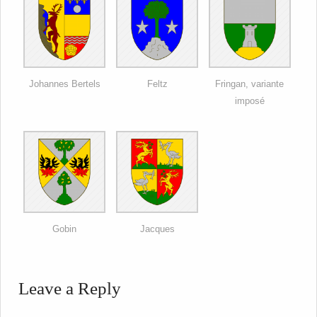
Johannes Bertels
Feltz
Fringan, variante
imposé
Gobin
Jacques
Leave a Reply