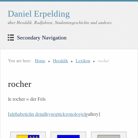
Daniel Erpelding
über Heraldik, Radfahren, Studentengeschichte und anderes
Secondary Navigation
You are here:
Home
Heraldik
Lexikon
rocher
rocher
le rocher = der Fels
[
alphabetic
|
in detail
|
synoptic
|
cronologic
|gallery]