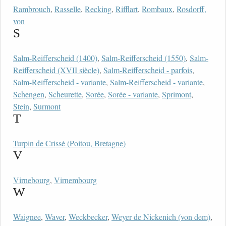
Rambrouch
,
Rasselle
,
Recking
,
Rifflart
,
Rombaux
,
Rosdorff,
von
S
Salm-Reifferscheid (1400)
,
Salm-Reifferscheid (1550)
,
Salm-
Reifferscheid (XVII siècle)
,
Salm-Reifferscheid - parfois
,
Salm-Reifferscheid - variante
,
Salm-Reifferscheid - variante
,
Schengen
,
Scheurette
,
Sorée
,
Sorée - variante
,
Sprimont
,
Stein
,
Surmont
T
Turpin de Crissé (Poitou, Bretagne)
V
Virnebourg
,
Virnembourg
W
Waignee
,
Waver
,
Weckbecker
,
Weyer de Nickenich (von dem)
,