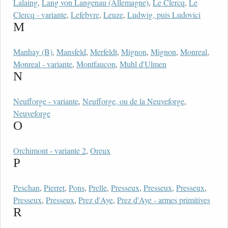
Lalaing
,
Lang von Langenau (Allemagne)
,
Le Clercq
,
Le
Clercq - variante
,
Lefebvre
,
Leuze
,
Ludwig, puis Ludovici
M
Manhay (B)
,
Mansfeld
,
Merfeldt
,
Mignon
,
Mignon
,
Monreal
,
Monreal - variante
,
Montfaucon
,
Muhl d'Ulmen
N
Neufforge - variante
,
Neufforge, ou de la Neuveforge
,
Neuveforge
O
Orchimont - variante 2
,
Oreux
P
Peschan
,
Pierret
,
Pons
,
Prelle
,
Presseux
,
Presseux
,
Presseux
,
Presseux
,
Presseux
,
Prez d'Aye
,
Prez d'Aye - armes primitives
R