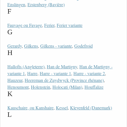
Enslingen
,
Erstenberg (Bavière)
F
Fauvage ou Favage
,
Ferier
,
Ferier variante
G
Gerardy
,
Gilkens
,
Gilkens - variante
,
Godefroid
H
Hallofts (Angleterre)
,
Han de Martigny
,
Han de Martigny -
variante 1
,
Harre
,
Harre - variante 1
,
Harre - variante 2
,
Hauzeur
,
Heereman de Zuydwyck (Province rhénane)
,
Henoumont
,
Holenstein
,
Holocati (Milan)
,
Houffalize
K
Kauschaire, ou Kanshaire
,
Kessel
,
Klevenfeld (Danemark)
L