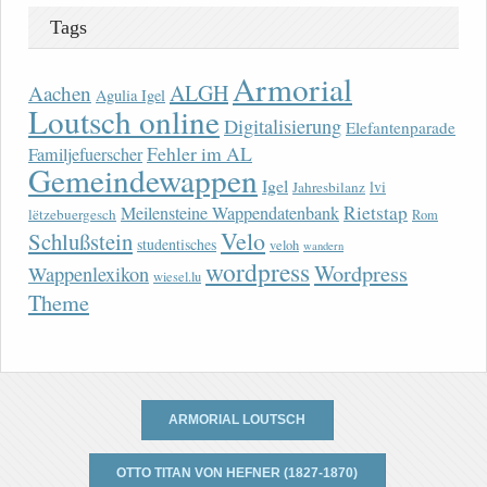
Tags
Armorial
ALGH
Aachen
Agulia Igel
Loutsch online
Digitalisierung
Elefantenparade
Fehler im AL
Familjefuerscher
Gemeindewappen
Igel
lvi
Jahresbilanz
Rietstap
Meilensteine Wappendatenbank
lëtzebuergesch
Rom
Velo
Schlußstein
studentisches
veloh
wandern
wordpress
Wordpress
Wappenlexikon
wiesel.lu
Theme
ARMORIAL LOUTSCH
OTTO TITAN VON HEFNER (1827-1870)