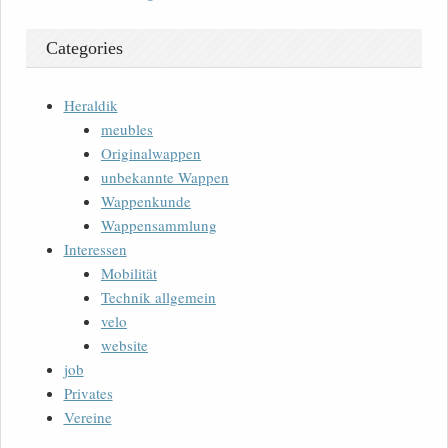
Categories
Heraldik
meubles
Originalwappen
unbekannte Wappen
Wappenkunde
Wappensammlung
Interessen
Mobilität
Technik allgemein
velo
website
job
Privates
Vereine