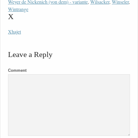
Weyer de Nickenich (von dem) - variante
,
Wilsacker
,
Winseler
,
Wintrange
X
Xhajet
Leave a Reply
Comment