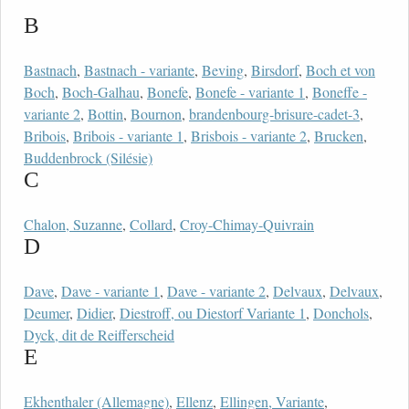
B
Bastnach
,
Bastnach - variante
,
Beving
,
Birsdorf
,
Boch et von
Boch
,
Boch-Galhau
,
Bonefe
,
Bonefe - variante 1
,
Boneffe -
variante 2
,
Bottin
,
Bournon
,
brandenbourg-brisure-cadet-3
,
Bribois
,
Bribois - variante 1
,
Brisbois - variante 2
,
Brucken
,
Buddenbrock (Silésie)
C
Chalon, Suzanne
,
Collard
,
Croy-Chimay-Quivrain
D
Dave
,
Dave - variante 1
,
Dave - variante 2
,
Delvaux
,
Delvaux
,
Deumer
,
Didier
,
Diestroff, ou Diestorf Variante 1
,
Donchols
,
Dyck, dit de Reifferscheid
E
Ekhenthaler (Allemagne)
,
Ellenz
,
Ellingen, Variante
,