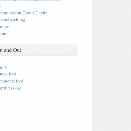
e
mmunes au Grand-Duché
nenforschung
reine
out
n and Out
g in
tries feed
mments feed
rdPress.org