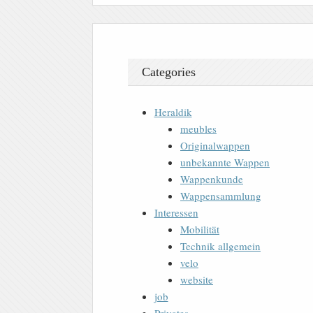
Categories
Heraldik
meubles
Originalwappen
unbekannte Wappen
Wappenkunde
Wappensammlung
Interessen
Mobilität
Technik allgemein
velo
website
job