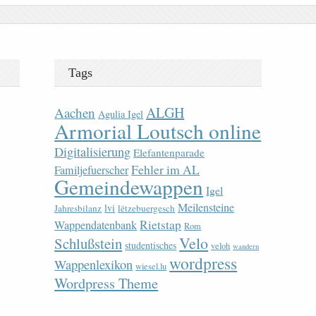
Tags
ALGH
Aachen
Agulia Igel
Armorial Loutsch online
Digitalisierung
Elefantenparade
Fehler im AL
Familjefuerscher
Gemeindewappen
Igel
Meilensteine
lvi
Jahresbilanz
lëtzebuergesch
Rietstap
Wappendatenbank
Rom
Velo
Schlußstein
studentisches
veloh
wandern
wordpress
Wappenlexikon
wiesel.lu
Wordpress Theme