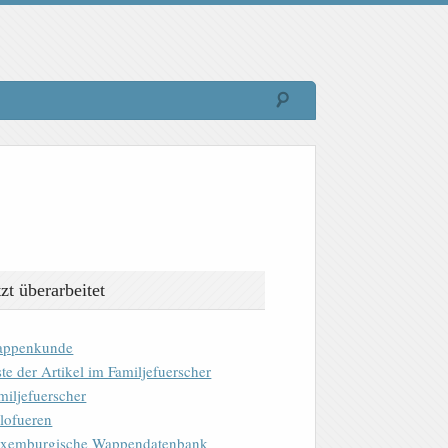
tzt überarbeitet
ppenkunde
ste der Artikel im Familjefuerscher
miljefuerscher
lofueren
xemburgische Wappendatenbank