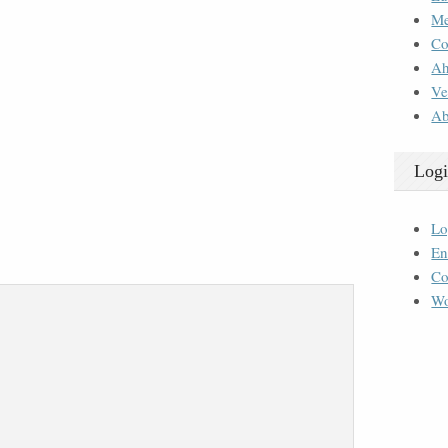
M
Co
Ah
Ve
Ab
Logi
Lo
En
Co
Wo