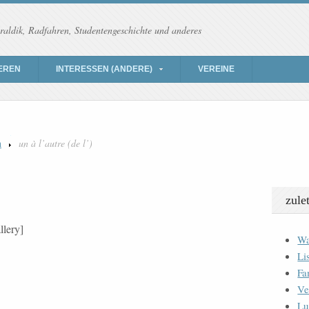
raldik, Radfahren, Studentengeschichte und anderes
EREN
INTERESSEN (ANDERE)
VEREINE
n
un à l’autre (de l’)
zule
llery]
Wa
Li
Fa
Ve
Lu