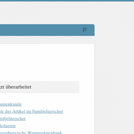
tzt überarbeitet
ppenkunde
ste der Artikel im Familjefuerscher
miljefuerscher
lofueren
xemburgische Wappendatenbank