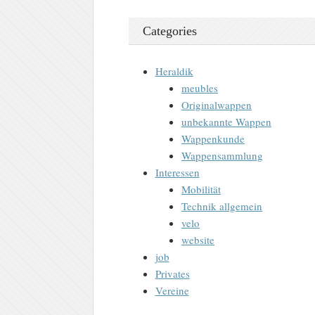
Categories
Heraldik
meubles
Originalwappen
unbekannte Wappen
Wappenkunde
Wappensammlung
Interessen
Mobilität
Technik allgemein
velo
website
job
Privates
Vereine