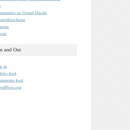
e
mmunes au Grand-Duché
nenforschung
reine
out
n and Out
g in
tries feed
mments feed
rdPress.org