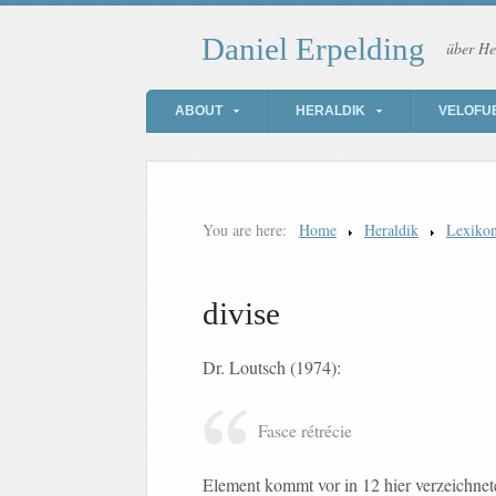
Daniel Erpelding
über He
ABOUT
HERALDIK
VELOFU
You are here:
Home
Heraldik
Lexiko
divise
Dr. Loutsch (1974):
Fasce rétrécie
Element kommt vor in 12 hier verzeichn