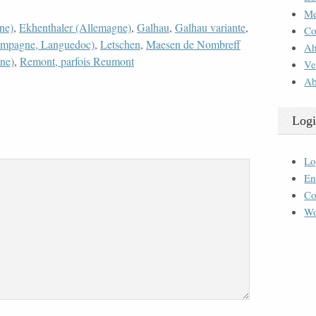
M
ne)
,
Ekhenthaler (Allemagne)
,
Galhau
,
Galhau variante
,
Co
hampagne, Languedoc)
,
Letschen
,
Maesen de Nombreff
Ah
ne)
,
Remont, parfois Reumont
Ve
Ab
Logi
Lo
En
Co
Wo