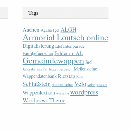
Tags
ALGH
Aachen
Agulia Igel
Armorial Loutsch online
Digitalisierung
Elefantenparade
Fehler im AL
Familjefuerscher
Gemeindewappen
Igel
Meilensteine
lvi
Jahresbilanz
lëtzebuergesch
Rietstap
Wappendatenbank
Rom
Velo
Schlußstein
studentisches
veloh
wandern
wordpress
Wappenlexikon
wiesel.lu
Wordpress Theme