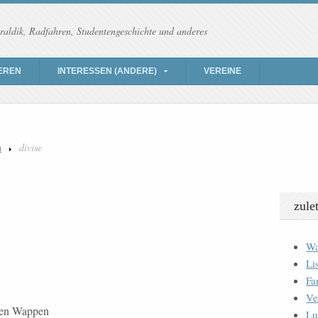
raldik, Radfahren, Studentengeschichte und anderes
EREN
INTERESSEN (ANDERE)
VEREINE
n
divise
zule
Wa
Li
Fa
Ve
eten Wappen
Lu