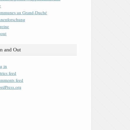
e
mmunes au Grand-Duché
nenforschung
reine
out
n and Out
g in
tries feed
mments feed
rdPress.org