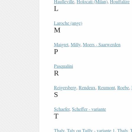
Haulleville
,
Holocati (Milan)
,
Houffalize
L
Laroche (ange)
M
Maigret
,
Milly
,
Moers - Saarwerden
P
Pasqualini
R
Reigersberg
,
Rendeux
,
Reumont
,
Roebe
,
S
Schaefer
,
Scheffer - variante
T
Thaly, Taly ou Tailly - variante 1
,
Thaly, T