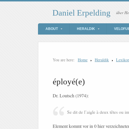
Daniel Erpelding
über He
ABOUT
HERALDIK
VELOFU
You are here:
Home
Heraldik
Lexiko
éployé(e)
Dr. Loutsch (1974):
Se dit de l’aigle à deux têtes ou i
Element kommt vor in 0 hier verzeichnet