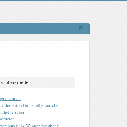
tzt überarbeitet
ppenkunde
ste der Artikel im Familjefuerscher
miljefuerscher
lofueren
xemburgische Wappendatenbank