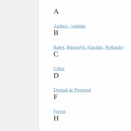
A
Andrea - variante
B
Baijot
,
Blemsdyk (Gueldre, Hollande)
C
Caber
D
Durand de Premorel
F
Feront
H