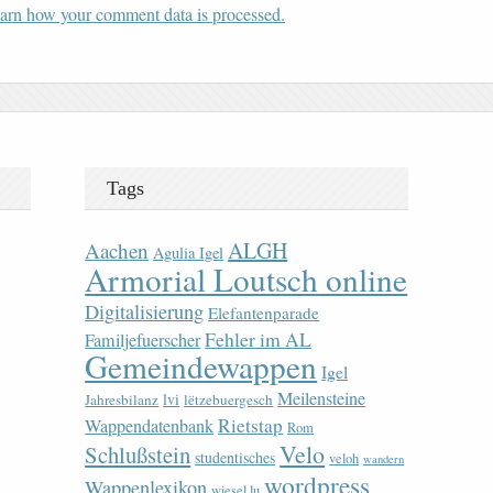
arn how your comment data is processed.
Tags
ALGH
Aachen
Agulia Igel
Armorial Loutsch online
Digitalisierung
Elefantenparade
Fehler im AL
Familjefuerscher
Gemeindewappen
Igel
Meilensteine
lvi
Jahresbilanz
lëtzebuergesch
Rietstap
Wappendatenbank
Rom
Velo
Schlußstein
studentisches
veloh
wandern
wordpress
Wappenlexikon
wiesel.lu