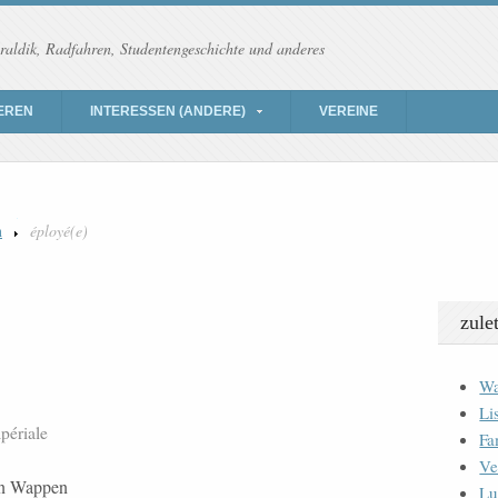
raldik, Radfahren, Studentengeschichte und anderes
EREN
INTERESSEN (ANDERE)
VEREINE
n
éployé(e)
zule
Wa
Li
mpériale
Fa
Ve
en Wappen
Lu