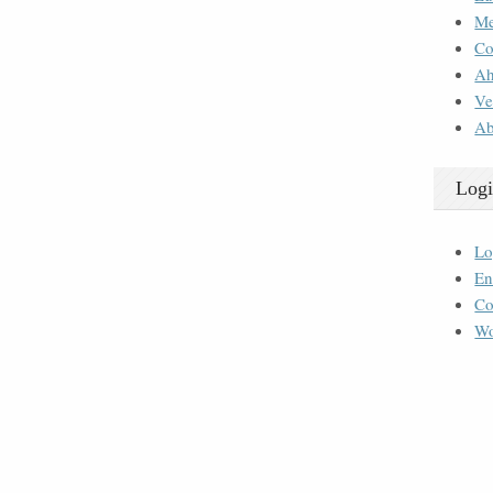
M
Co
Ah
Ve
Ab
Logi
Lo
En
Co
Wo