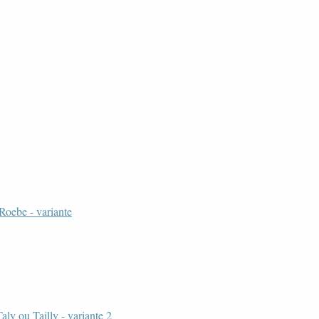
Roebe - variante
aly ou Tailly - variante 2