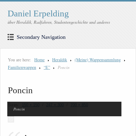
Daniel Erpelding
über Heraldik, Radfahren, Studentengeschichte und anderes
Secondary Navigation
You are here:
Home
Heraldik
(Meine) Wappensammlung
Familienwappen
“E”
Poncin
Poncin
Sizes:
150 × 150
/
247 × 300
/
700 × 850
Poncin