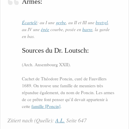
Armes:
Écartelé
: au I une
gerbe
, au II et III une
bretzel
,
au IV une
épée
courbe, posée en
barre
, la garde
en bas.
Sources du Dr. Loutsch:
(Arch. Ansembourg XXII).
Cachet de Théodore Poncin, curé de Fauvillers
1689. On trouve une famille de meuniers très
répandue également, du nom de Poncin. Les armes
de ce prêtre font penser qu’il devait appartenir à
cette
famille [Poncin]
.
Zitiert nach (Quelle):
A.L.
Seite 647