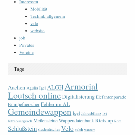
Interessen
Mobilität
Technik allgemein
velo
website
job
Privates
Vereine
Tags
Armorial
ALGH
Aachen
Agulia Igel
Loutsch online
Digitalisierung
Elefantenparade
Fehler im AL
Familjefuerscher
Gemeindewappen
Igel
lvi
Jahresbilanz
Rietstap
Meilensteine Wappendatenbank
lëtzebuergesch
Rom
Velo
Schlußstein
studentisches
veloh
wandern