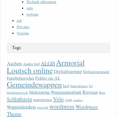
Technik allgemein
velo
website
job
Privates
Vereine
Tags
Armorial
ALGH
Aachen
Agulia Igel
Loutsch online
Digitalisierung
Elefantenparade
Fehler im AL
Familjefuerscher
Gemeindewappen
Igel
lvi
Jahresbilanz
Rietstap
Meilensteine Wappendatenbank
lëtzebuergesch
Rom
Velo
Schlußstein
studentisches
veloh
wandern
wordpress
Wordpress
Wappenlexikon
wiesel.lu
Theme