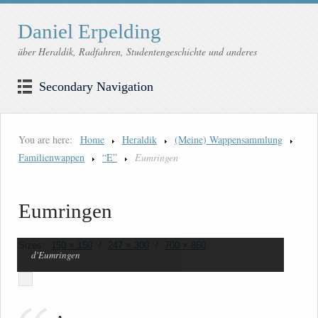
Daniel Erpelding
über Heraldik, Radfahren, Studentengeschichte und anderes
Secondary Navigation
You are here:
Home
Heraldik
(Meine) Wappensammlung
Familienwappen
“E”
Eumringen
Eumringen
Sizes:
150 × 150
/
247 × 300
/
700 × 850
d'Eumringen