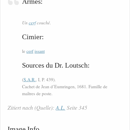
Armes:
Un
cerf
couché.
Cimier:
le
cerf
issant
Sources du Dr. Loutsch:
(
S.A.R.
, I, P. 439).
Cachet de Jean d’Eumringen, 1681. Famille de
maîtres de poste.
Zitiert nach (Quelle):
A.L.
Seite 345
Image Info