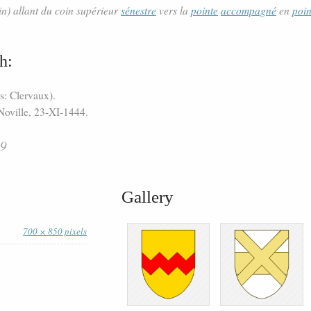
sin) allant du coin supérieur
sénestre
vers la
pointe
accompagné
en
poin
h:
rs: Clervaux).
Noville, 23-XI-1444.
39
Gallery
700 × 850 pixels