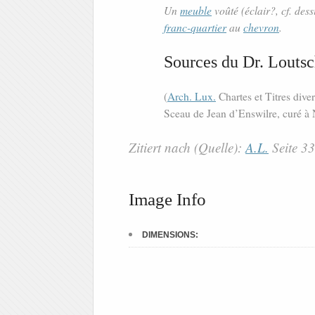
Un
meuble
voûté (éclair?, cf. des
franc-quartier
au
chevron
.
Sources du Dr. Loutsc
(
Arch. Lux.
Chartes et Titres dive
Sceau de Jean d’Enswilre, curé à 
Zitiert nach (Quelle):
A.L.
Seite 3
Image Info
DIMENSIONS: