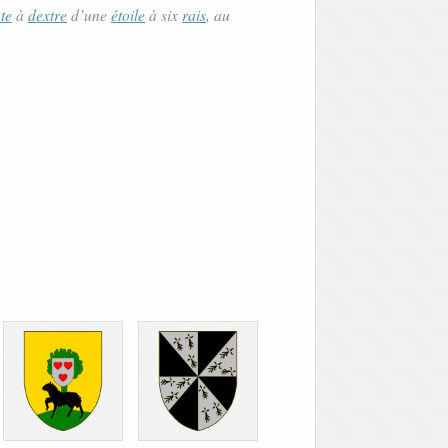
te
à
dextre
d’une
étoile
à six
rais
, au