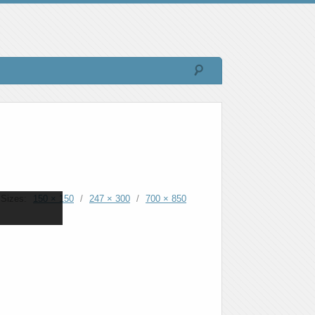
Sizes:
150 × 150
/
247 × 300
/
700 × 850