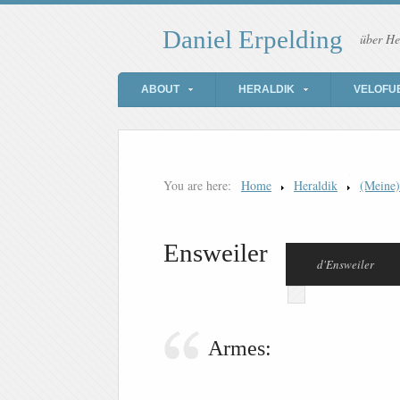
Daniel Erpelding
über He
ABOUT
HERALDIK
VELOFU
You are here:
Home
Heraldik
(Meine
Ensweiler
d'Ensweiler
Armes: