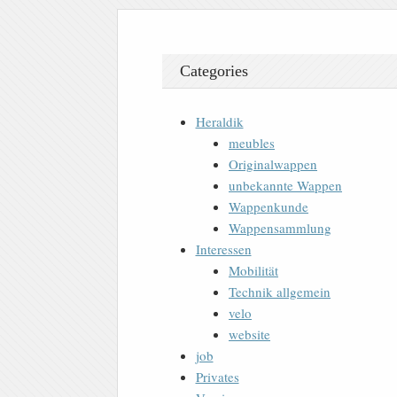
Categories
Heraldik
meubles
Originalwappen
unbekannte Wappen
Wappenkunde
Wappensammlung
Interessen
Mobilität
Technik allgemein
velo
website
job
Privates