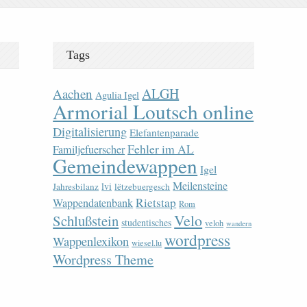
Tags
ALGH
Aachen
Agulia Igel
Armorial Loutsch online
Digitalisierung
Elefantenparade
Fehler im AL
Familjefuerscher
Gemeindewappen
Igel
Meilensteine
lvi
Jahresbilanz
lëtzebuergesch
Rietstap
Wappendatenbank
Rom
Velo
Schlußstein
studentisches
veloh
wandern
wordpress
Wappenlexikon
wiesel.lu
Wordpress Theme