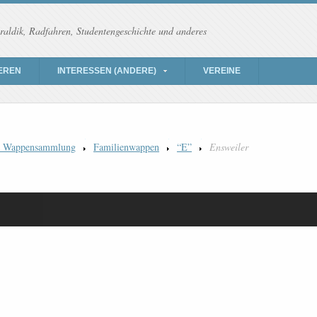
raldik, Radfahren, Studentengeschichte und anderes
EREN
INTERESSEN (ANDERE)
VEREINE
) Wappensammlung
Familienwappen
“E”
Ensweiler