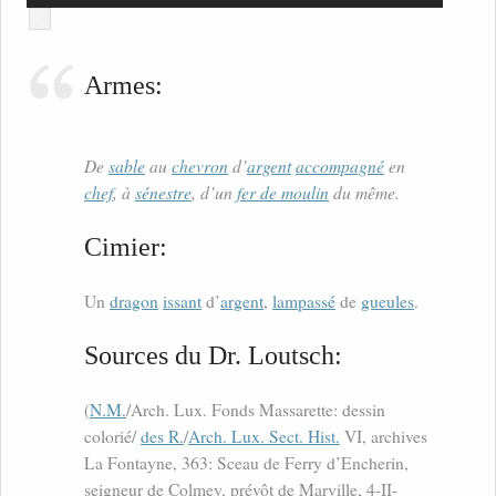
Armes:
De
sable
au
chevron
d’
argent
accompagné
en
chef
, à
sénestre
, d’un
fer de moulin
du même.
Cimier:
Un
dragon
issant
d’
argent
,
lampassé
de
gueules
.
Sources du Dr. Loutsch:
(
N.M.
/Arch. Lux. Fonds Massarette: dessin
colorié/
des R.
/
Arch. Lux. Sect. Hist.
VI, archives
La Fontayne, 363: Sceau de Ferry d’Encherin,
seigneur de Colmey, prévôt de Marville, 4-II-