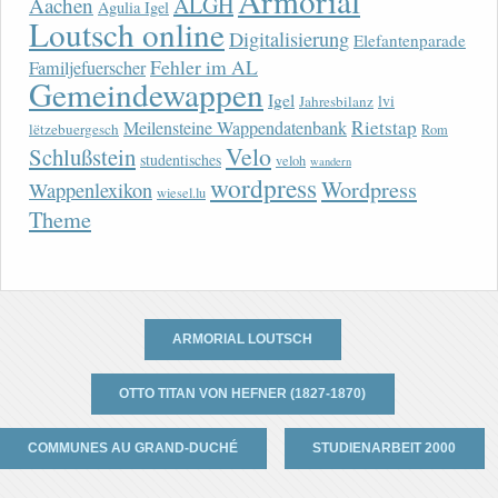
Armorial
ALGH
Aachen
Agulia Igel
Loutsch online
Digitalisierung
Elefantenparade
Fehler im AL
Familjefuerscher
Gemeindewappen
Igel
lvi
Jahresbilanz
Rietstap
Meilensteine Wappendatenbank
lëtzebuergesch
Rom
Velo
Schlußstein
studentisches
veloh
wandern
wordpress
Wordpress
Wappenlexikon
wiesel.lu
Theme
ARMORIAL LOUTSCH
OTTO TITAN VON HEFNER (1827-1870)
COMMUNES AU GRAND-DUCHÉ
STUDIENARBEIT 2000