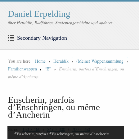
Daniel Erpelding
über Heraldik, Radfahren, Studentengeschichte und anderes
Secondary Navigation
You are here:
Home
Heraldik
(Meine) Wappensammlung
Familienwappen
“E”
Enscherin, parfois d’Enschringen, ou
même d’Ancherin
Enscherin, parfois
d’Enschringen, ou même
d’Ancherin
Sizes:
150 × 150
/
247 × 300
/
700 × 850
d'Enscherin, parfois d'Enschringen, ou même d'Ancherin