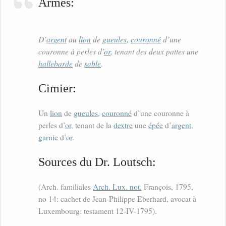
Armes:
D’
argent
au
lion
de
gueules
,
couronné
d’une
couronne à perles d’
or
, tenant des deux pattes une
hallebarde
de
sable
.
Cimier:
Un
lion
de
gueules
,
couronné
d’une couronne à
perles d’
or
, tenant de la
dextre
une
épée
d’
argent
,
garnie
d’
or
.
Sources du Dr. Loutsch:
(Arch. familiales
Arch. Lux. not.
François, 1795,
no 14: cachet de Jean-Philippe Eberhard, avocat à
Luxembourg: testament 12-IV-1795).