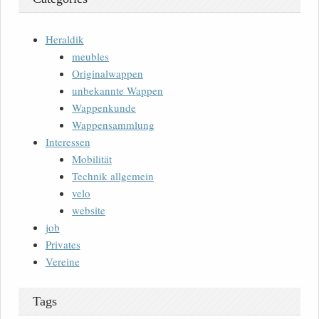
Heraldik
meubles
Originalwappen
unbekannte Wappen
Wappenkunde
Wappensammlung
Interessen
Mobilität
Technik allgemein
velo
website
job
Privates
Vereine
Tags