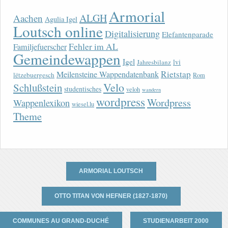
Armorial
ALGH
Aachen
Agulia Igel
Loutsch online
Digitalisierung
Elefantenparade
Fehler im AL
Familjefuerscher
Gemeindewappen
Igel
lvi
Jahresbilanz
Rietstap
Meilensteine Wappendatenbank
lëtzebuergesch
Rom
Velo
Schlußstein
studentisches
veloh
wandern
wordpress
Wordpress
Wappenlexikon
wiesel.lu
Theme
ARMORIAL LOUTSCH
OTTO TITAN VON HEFNER (1827-1870)
COMMUNES AU GRAND-DUCHÉ
STUDIENARBEIT 2000