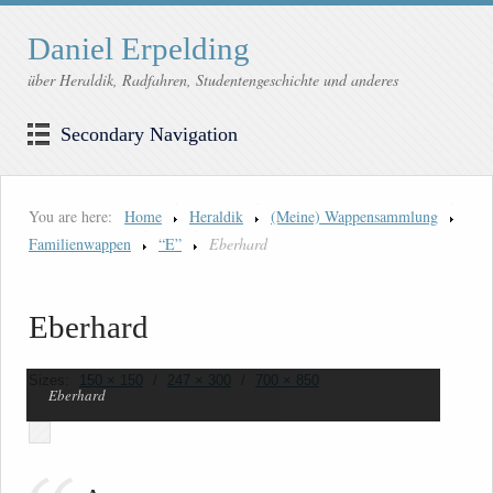
Daniel Erpelding
über Heraldik, Radfahren, Studentengeschichte und anderes
Secondary Navigation
You are here:
Home
Heraldik
(Meine) Wappensammlung
Familienwappen
“E”
Eberhard
Eberhard
Sizes:
150 × 150
/
247 × 300
/
700 × 850
Eberhard