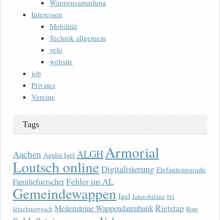
Wappensammlung
Interessen
Mobilität
Technik allgemein
velo
website
job
Privates
Vereine
Tags
Armorial
ALGH
Aachen
Agulia Igel
Loutsch online
Digitalisierung
Elefantenparade
Fehler im AL
Familjefuerscher
Gemeindewappen
Igel
lvi
Jahresbilanz
Rietstap
Meilensteine Wappendatenbank
lëtzebuergesch
Rom