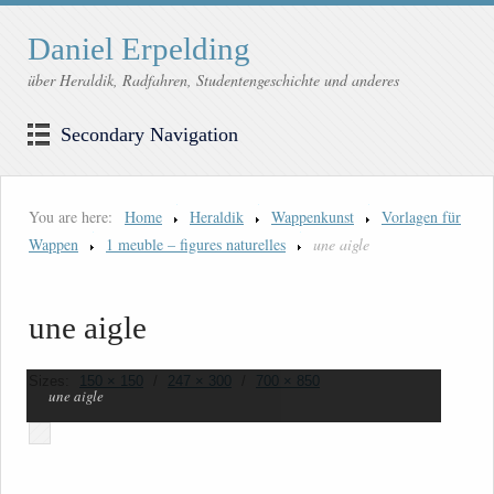
Daniel Erpelding
über Heraldik, Radfahren, Studentengeschichte und anderes
Secondary Navigation
You are here:
Home
Heraldik
Wappenkunst
Vorlagen für
Wappen
1 meuble – figures naturelles
une aigle
une aigle
Sizes:
150 × 150
/
247 × 300
/
700 × 850
une aigle