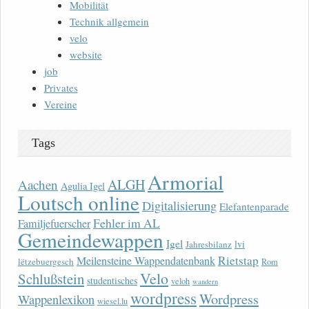
Mobilität
Technik allgemein
velo
website
job
Privates
Vereine
Tags
Armorial
ALGH
Aachen
Agulia Igel
Loutsch online
Digitalisierung
Elefantenparade
Fehler im AL
Familjefuerscher
Gemeindewappen
Igel
lvi
Jahresbilanz
Rietstap
Meilensteine Wappendatenbank
lëtzebuergesch
Rom
Velo
Schlußstein
studentisches
veloh
wandern
wordpress
Wordpress
Wappenlexikon
wiesel.lu