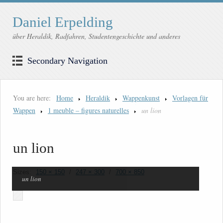
Daniel Erpelding
über Heraldik, Radfahren, Studentengeschichte und anderes
Secondary Navigation
You are here:
Home
Heraldik
Wappenkunst
Vorlagen für
Wappen
1 meuble – figures naturelles
un lion
un lion
Sizes:
150 × 150
/
247 × 300
/
700 × 850
un lion