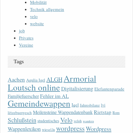
Mobilität
Technik allgemein
velo
website
job
Privates
Vereine
Tags
Armorial
ALGH
Aachen
Agulia Igel
Loutsch online
Digitalisierung
Elefantenparade
Fehler im AL
Familjefuerscher
Gemeindewappen
Igel
lvi
Jahresbilanz
Rietstap
Meilensteine Wappendatenbank
lëtzebuergesch
Rom
Velo
Schlußstein
studentisches
veloh
wandern
wordpress
Wordpress
Wappenlexikon
wiesel.lu