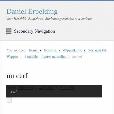
Daniel Erpelding
über Heraldik, Radfahren, Studentengeschichte und anderes
Secondary Navigation
You are here:
Home
Heraldik
Wappenkunst
Vorlagen für
Wappen
1 meuble – figures naturelles
un cerf
un cerf
Sizes:
150 × 150
/
247 × 300
/
700 × 850
cerf