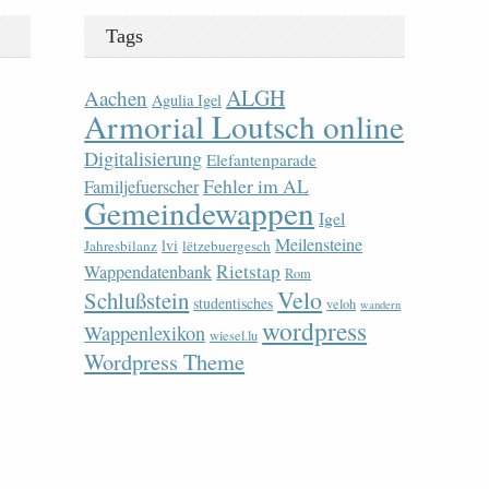
Tags
ALGH
Aachen
Agulia Igel
Armorial Loutsch online
Digitalisierung
Elefantenparade
Fehler im AL
Familjefuerscher
Gemeindewappen
Igel
Meilensteine
lvi
Jahresbilanz
lëtzebuergesch
Rietstap
Wappendatenbank
Rom
Velo
Schlußstein
studentisches
veloh
wandern
wordpress
Wappenlexikon
wiesel.lu
Wordpress Theme