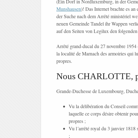
(Ein Dorf in Nordluxemburg, in der Gem
Munshausen
)! Das Internet brachte es an
der Suche nach dem Arrêté ministériel we
neuen Gemeinde Tandel ihr Wappen verlie
auf den Seiten von Legilux den folgenden
Arrêté grand-ducal du 27 novembre 1954 
la localité de Marnach des armoiries qui lu
propres.
Nous CHARLOTTE, par
Grande-Duchesse de Luxembourg, Duchesse 
Vu la délibération du Conseil com
laquelle ce corps désire obtenir pou
propres ;
Vu l´arrêté royal du 3 janvier 1818
;