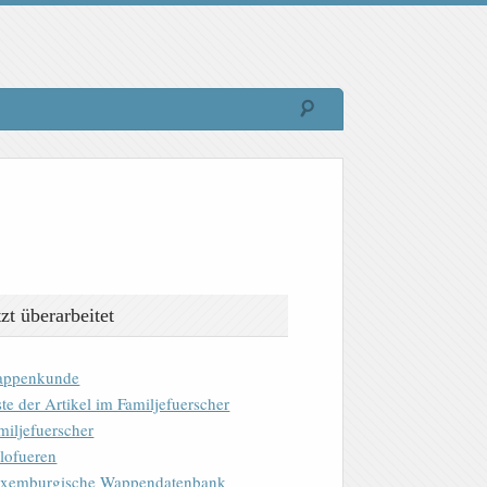
tzt überarbeitet
ppenkunde
ste der Artikel im Familjefuerscher
miljefuerscher
lofueren
xemburgische Wappendatenbank