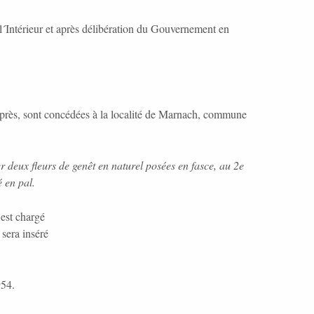
 l´Intérieur et après délibération du Gouvernement en
i-après, sont concédées à la localité de Marnach, commune
r deux fleurs de genêt en naturel posées en fasce, au 2e
 en pal.
 est chargé
 sera inséré
954.