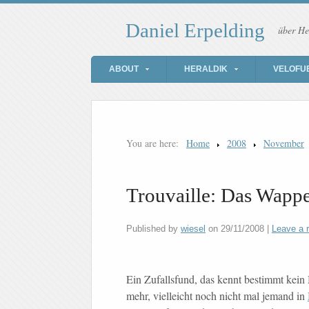
Daniel Erpelding
über He
ABOUT
HERALDIK
VELOFU
You are here:
Home
2008
November
Trouvaille: Das Wapp
Published by
wiesel
on
29/11/2008
|
Leave a 
Ein Zufallsfund, das kennt bestimmt kei
mehr, vielleicht noch nicht mal jemand in