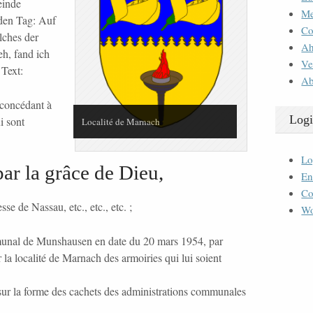
einde
M
 den Tag: Auf
Co
lches der
Ah
h, fand ich
Ve
 Text:
Ab
concédant à
Logi
i sont
Localité de Marnach
Lo
 la grâce de Dieu,
En
Co
de Nassau, etc., etc., etc. ;
Wo
munal de Munshausen en date du 20 mars 1954, par
r la localité de Marnach des armoiries qui lui soient
 sur la forme des cachets des administrations communales