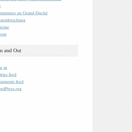
e
mmunes au Grand-Duché
nenforschung
reine
out
n and Out
g in
tries feed
mments feed
rdPress.org