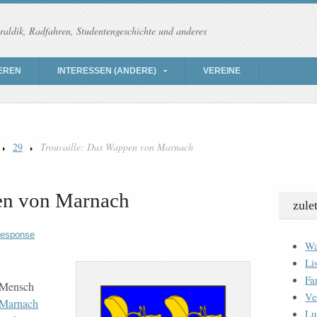
raldik, Radfahren, Studentengeschichte und anderes
EREN
INTERESSEN (ANDERE)
VEREINE
29
Trouvaille: Das Wappen von Marnach
en von Marnach
zule
response
Wa
Li
Fa
n Mensch
Ve
Marnach
Lu