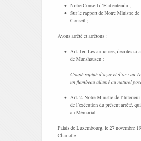
Notre Conseil d´Etat entendu ;
Sur le rapport de Notre Ministre de
Conseil ;
Avons arrêté et arrêtons :
Art. 1er. Les armoiries, décrites c
de Munshausen :
Coupé sapiné d´azur et d´or : au 1e
un flambeau allumé au naturel posé
Art. 2. Notre Ministre de l´Intérieur
de l´exécution du présent arrêté, qui
au Mémorial.
Palais de Luxembourg, le 27 novembre 1
Charlotte