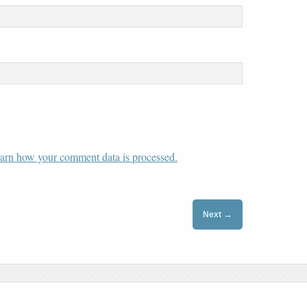
arn how your comment data is processed.
→
Next