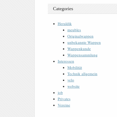
Categories
Heraldik
meubles
Originalwappen
unbekannte Wappen
Wappenkunde
Wappensammlung
Interessen
Mobilität
Technik allgemein
velo
website
job
Privates
Vereine