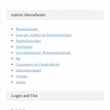
zuletzt überarbeitet
Wappenkunde
Liste der Artikel im Familjefuerscher
Familjefuerscher
Velofueren
Luxemburgische Wappendatenbank
Me
Communes au Grand-Duché
Ahnenforschung
Vereine
About
Login and Out
Log in