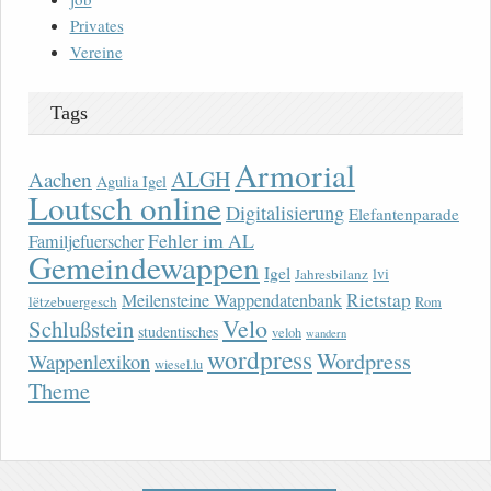
Privates
Vereine
Tags
Armorial
ALGH
Aachen
Agulia Igel
Loutsch online
Digitalisierung
Elefantenparade
Fehler im AL
Familjefuerscher
Gemeindewappen
Igel
lvi
Jahresbilanz
Rietstap
Meilensteine Wappendatenbank
lëtzebuergesch
Rom
Velo
Schlußstein
studentisches
veloh
wandern
wordpress
Wordpress
Wappenlexikon
wiesel.lu
Theme