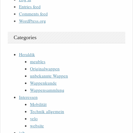
Entries feed
Comments feed
WordPress.org
Categories
Heraldik
meubles
Originalwappen
unbekannte Wappen
Wappenkunde
Wappensammlung
Interessen
Mobilität
Technik allgemein
velo
website
job