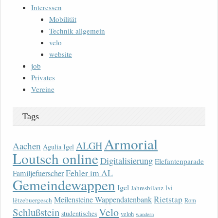
Interessen
Mobilität
Technik allgemein
velo
website
job
Privates
Vereine
Tags
Armorial
ALGH
Aachen
Agulia Igel
Loutsch online
Digitalisierung
Elefantenparade
Fehler im AL
Familjefuerscher
Gemeindewappen
Igel
lvi
Jahresbilanz
Rietstap
Meilensteine Wappendatenbank
lëtzebuergesch
Rom
Velo
Schlußstein
studentisches
veloh
wandern