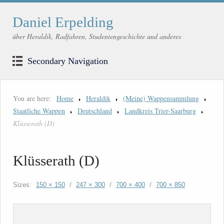
Daniel Erpelding
über Heraldik, Radfahren, Studentengeschichte und anderes
Secondary Navigation
You are here:
Home
Heraldik
(Meine) Wappensammlung
Staatliche Wappen
Deutschland
Landkreis Trier-Saarburg
Klüsserath (D)
Klüsserath (D)
Sizes:
150 × 150
/
247 × 300
/
700 × 400
/
700 × 850