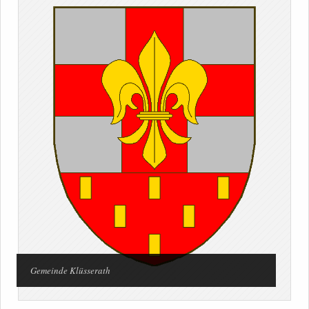
Gemeinde Klüsserath