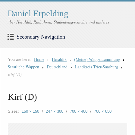
Daniel Erpelding
über Heraldik, Radfahren, Studentengeschichte und anderes
Secondary Navigation
You are here:
Home
Heraldik
(Meine) Wappensammlung
Staatliche Wappen
Deutschland
Landkreis Trier-Saarburg
Kirf (D)
Kirf (D)
Sizes:
150 × 150
/
247 × 300
/
700 × 400
/
700 × 850