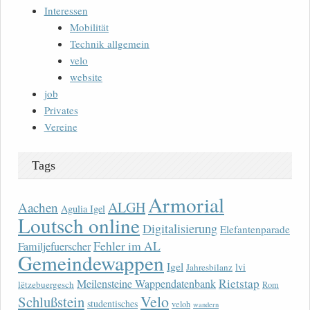
Interessen
Mobilität
Technik allgemein
velo
website
job
Privates
Vereine
Tags
Armorial
ALGH
Aachen
Agulia Igel
Loutsch online
Digitalisierung
Elefantenparade
Fehler im AL
Familjefuerscher
Gemeindewappen
Igel
lvi
Jahresbilanz
Rietstap
Meilensteine Wappendatenbank
lëtzebuergesch
Rom
Velo
Schlußstein
studentisches
veloh
wandern