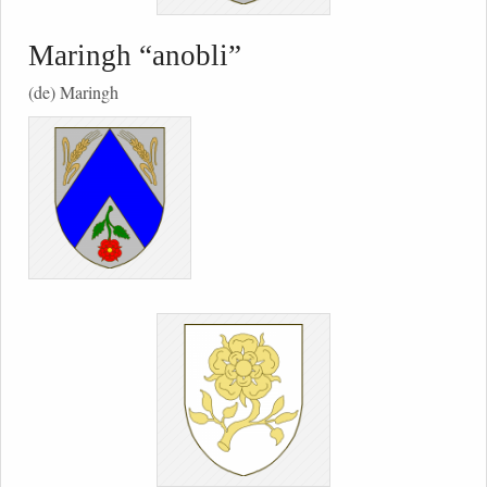
Maringh “anobli”
(de) Maringh