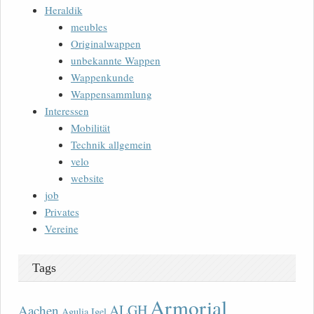
Heraldik
meubles
Originalwappen
unbekannte Wappen
Wappenkunde
Wappensammlung
Interessen
Mobilität
Technik allgemein
velo
website
job
Privates
Vereine
Tags
Armorial
ALGH
Aachen
Agulia Igel