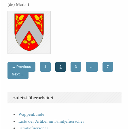
(de) Modart
←
Previous
1
2
3
…
7
→
Next
zuletzt überarbeitet
Wappenkunde
Liste der Artikel im Familjefuerscher
Familjefuerscher