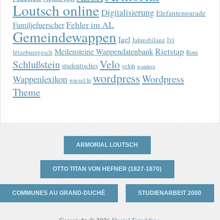
Loutsch online
Digitalisierung
Elefantenparade
Fehler im AL
Familjefuerscher
Gemeindewappen
Igel
lvi
Jahresbilanz
Rietstap
Meilensteine Wappendatenbank
lëtzebuergesch
Rom
Velo
Schlußstein
studentisches
veloh
wandern
wordpress
Wordpress
Wappenlexikon
wiesel.lu
Theme
ARMORIAL LOUTSCH
OTTO TITAN VON HEFNER (1827-1870)
COMMUNES AU GRAND-DUCHÉ
STUDIENARBEIT 2000