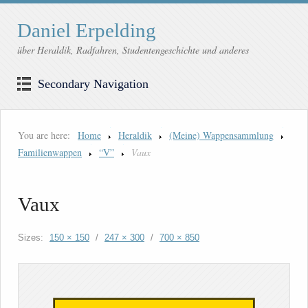
Daniel Erpelding
über Heraldik, Radfahren, Studentengeschichte und anderes
Secondary Navigation
You are here:
Home
Heraldik
(Meine) Wappensammlung
Familienwappen
“V”
Vaux
Vaux
Sizes:
150 × 150
/
247 × 300
/
700 × 850