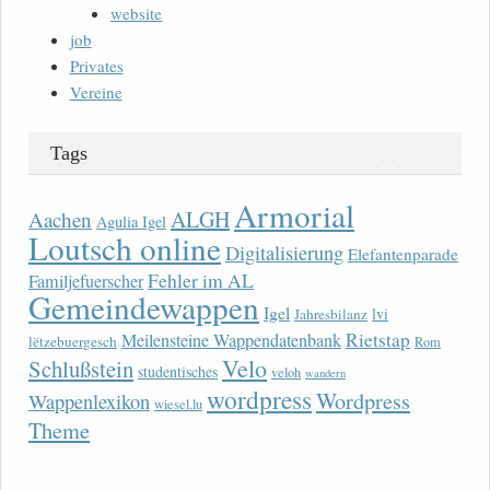
website
job
Privates
Vereine
Tags
Armorial
ALGH
Aachen
Agulia Igel
Loutsch online
Digitalisierung
Elefantenparade
Fehler im AL
Familjefuerscher
Gemeindewappen
Igel
lvi
Jahresbilanz
Rietstap
Meilensteine Wappendatenbank
lëtzebuergesch
Rom
Velo
Schlußstein
studentisches
veloh
wandern
wordpress
Wordpress
Wappenlexikon
wiesel.lu
Theme