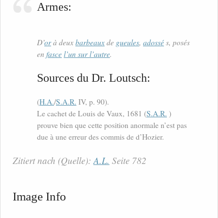
Armes:
D’
or
à deux
barbeaux
de
gueules
,
adossé
s, posés
en
fasce
l’un sur l’autre
.
Sources du Dr. Loutsch:
(
H.A.
/
S.A.R.
IV, p. 90).
Le cachet de Louis de Vaux, 1681 (
S.A.R.
)
prouve bien que cette position anormale n’est pas
due à une erreur des commis de d’Hozier.
Zitiert nach (Quelle):
A.L.
Seite 782
Image Info