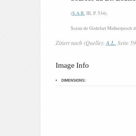
(
S.A.R.
III, P. 534).
Sceau de Godefart Mulnerpesch 
Zitiert nach (Quelle):
A.L.
Seite 5
Image Info
DIMENSIONS: