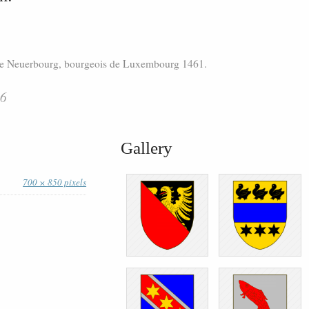
de Neuerbourg, bourgeois de Luxembourg 1461.
96
Gallery
700 × 850 pixels