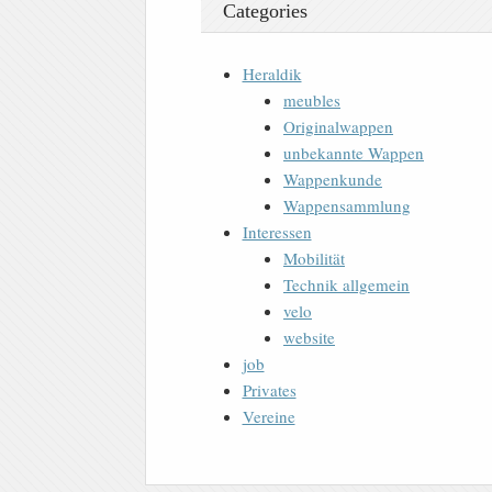
Categories
Heraldik
meubles
Originalwappen
unbekannte Wappen
Wappenkunde
Wappensammlung
Interessen
Mobilität
Technik allgemein
velo
website
job
Privates
Vereine