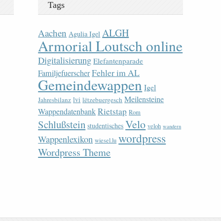
Tags
ALGH
Aachen
Agulia Igel
Armorial Loutsch online
Digitalisierung
Elefantenparade
Fehler im AL
Familjefuerscher
Gemeindewappen
Igel
Meilensteine
lvi
Jahresbilanz
lëtzebuergesch
Rietstap
Wappendatenbank
Rom
Velo
Schlußstein
studentisches
veloh
wandern
wordpress
Wappenlexikon
wiesel.lu
Wordpress Theme