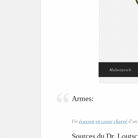
Mulnerpesch
Armes:
Un
écusson
en
coeur
chargé
d’u
Sources du Dr. Loutsc