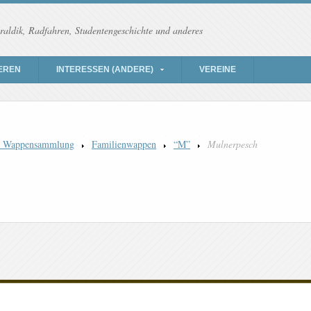
raldik, Radfahren, Studentengeschichte und anderes
EREN
INTERESSEN (ANDERE)
VEREINE
) Wappensammlung
Familienwappen
“M”
Mulnerpesch