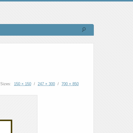
Sizes:
150 × 150
/
247 × 300
/
700 × 850