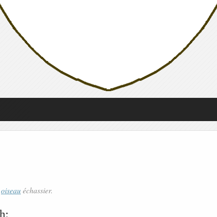
n
oiseau
échassier.
h: