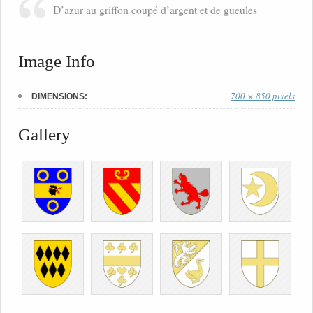
D’azur au griffon coupé d’argent et de gueules
Image Info
700 × 850 pixels
DIMENSIONS:
Gallery