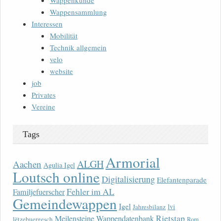
Wappenkunde
Wappensammlung
Interessen
Mobilität
Technik allgemein
velo
website
job
Privates
Vereine
Tags
Armorial
ALGH
Aachen
Agulia Igel
Loutsch online
Digitalisierung
Elefantenparade
Fehler im AL
Familjefuerscher
Gemeindewappen
Igel
lvi
Jahresbilanz
Rietstap
Meilensteine Wappendatenbank
lëtzebuergesch
Rom