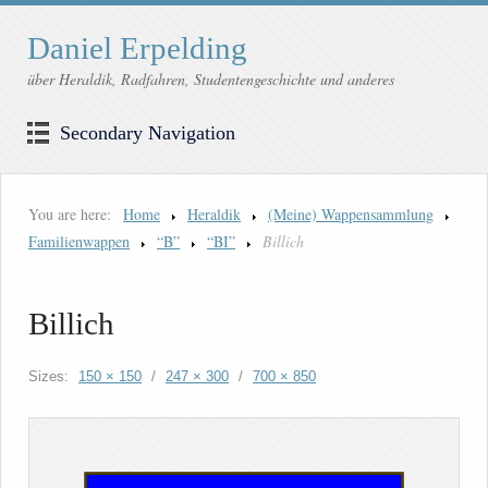
Daniel Erpelding
über Heraldik, Radfahren, Studentengeschichte und anderes
Secondary Navigation
You are here:
Home
Heraldik
(Meine) Wappensammlung
Familienwappen
“B”
“BI”
Billich
Billich
Sizes:
150 × 150
/
247 × 300
/
700 × 850