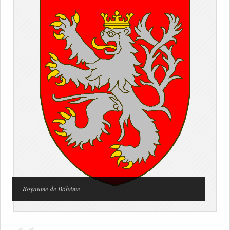
Royaume de Bôhème