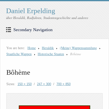
Daniel Erpelding
über Heraldik, Radfahren, Studentengeschichte und anderes
Secondary Navigation
You are here:
Home
Heraldik
(Meine) Wappensammlung
Staatliche Wappen
Historische Staaten
Bôhème
Bôhème
Sizes:
150 × 150
/
247 × 300
/
700 × 850