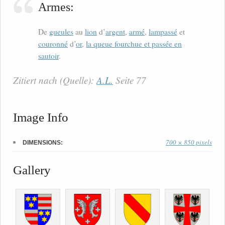
Armes:
De
gueules
au
lion
d’
argent
,
armé
,
lampassé
et
couronné
d’
or
,
la queue fourchue et passée en
sautoir
.
Zitiert nach (Quelle):
A.L.
Seite 77
Image Info
700 × 850 pixels
DIMENSIONS:
Gallery