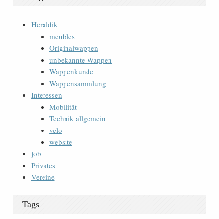
Heraldik
meubles
Originalwappen
unbekannte Wappen
Wappenkunde
Wappensammlung
Interessen
Mobilität
Technik allgemein
velo
website
job
Privates
Vereine
Tags