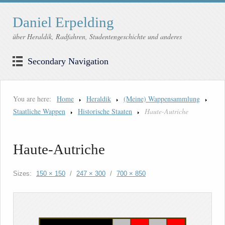
Daniel Erpelding
über Heraldik, Radfahren, Studentengeschichte und anderes
Secondary Navigation
You are here:
Home
Heraldik
(Meine) Wappensammlung
Staatliche Wappen
Historische Staaten
Haute-Autriche
Haute-Autriche
Sizes:
150 × 150
/
247 × 300
/
700 × 850