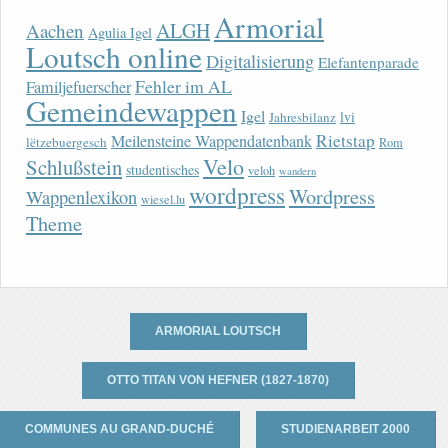
Armorial
ALGH
Aachen
Agulia Igel
Loutsch online
Digitalisierung
Elefantenparade
Fehler im AL
Familjefuerscher
Gemeindewappen
Igel
lvi
Jahresbilanz
Rietstap
Meilensteine Wappendatenbank
lëtzebuergesch
Rom
Velo
Schlußstein
studentisches
veloh
wandern
wordpress
Wordpress
Wappenlexikon
wiesel.lu
Theme
ARMORIAL LOUTSCH
OTTO TITAN VON HEFNER (1827-1870)
COMMUNES AU GRAND-DUCHÉ
STUDIENARBEIT 2000