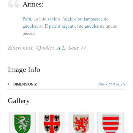
Armes:
Parti
, au I de
sable
à l’
aigle
d’
or
,
lampassée
de
gueules
, au II
palé
d’
argent
et de
gueules
de quatre
pièces.
Zitiert nach (Quelle):
A.L.
Seite 77
Image Info
700 × 850 pixels
DIMENSIONS:
Gallery