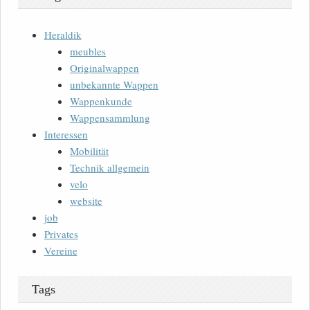
Heraldik
meubles
Originalwappen
unbekannte Wappen
Wappenkunde
Wappensammlung
Interessen
Mobilität
Technik allgemein
velo
website
job
Privates
Vereine
Tags