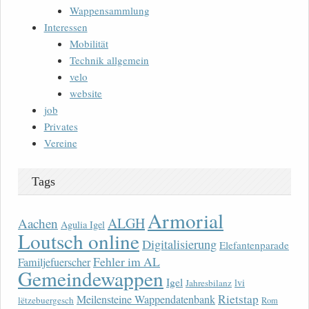
Wappensammlung
Interessen
Mobilität
Technik allgemein
velo
website
job
Privates
Vereine
Tags
Armorial
ALGH
Aachen
Agulia Igel
Loutsch online
Digitalisierung
Elefantenparade
Fehler im AL
Familjefuerscher
Gemeindewappen
Igel
lvi
Jahresbilanz
Rietstap
Meilensteine Wappendatenbank
lëtzebuergesch
Rom