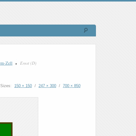
em-Zell
Ernst (D)
Sizes:
150 × 150
/
247 × 300
/
700 × 850