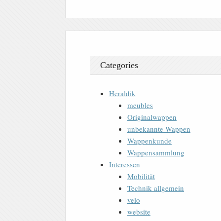
Categories
Heraldik
meubles
Originalwappen
unbekannte Wappen
Wappenkunde
Wappensammlung
Interessen
Mobilität
Technik allgemein
velo
website