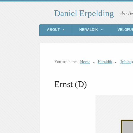
Daniel Erpelding
über He
ABOUT
HERALDIK
VELOFU
You are here:
Home
Heraldik
(Meine
Ernst (D)