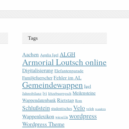
Tags
ALGH
Aachen
Agulia Igel
Armorial Loutsch online
Digitalisierung
Elefantenparade
Fehler im AL
Familjefuerscher
Gemeindewappen
Igel
Meilensteine
lvi
Jahresbilanz
lëtzebuergesch
Rietstap
Wappendatenbank
Rom
Velo
Schlußstein
studentisches
veloh
wandern
wordpress
Wappenlexikon
wiesel.lu
Wordpress Theme