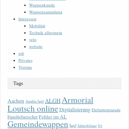
Wappenkunde
Wappensammlung
Interessen
Mobilität
Technik allgemein
velo
website
job
Privates
Vereine
Tags
Armorial
ALGH
Aachen
Agulia Igel
Loutsch online
Digitalisierung
Elefantenparade
Fehler im AL
Familjefuerscher
Gemeindewappen
Igel
lvi
Jahresbilanz