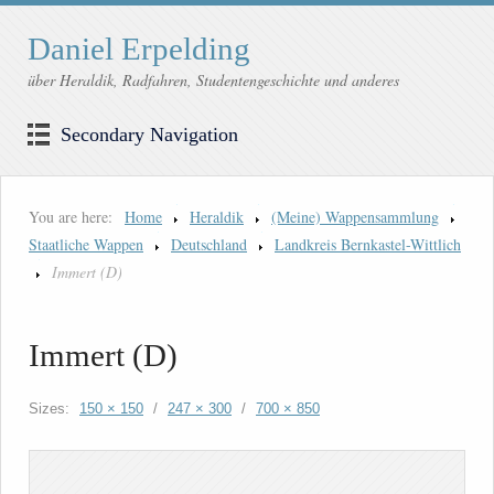
Daniel Erpelding
über Heraldik, Radfahren, Studentengeschichte und anderes
Secondary Navigation
You are here:
Home
Heraldik
(Meine) Wappensammlung
Staatliche Wappen
Deutschland
Landkreis Bernkastel-Wittlich
Immert (D)
Immert (D)
Sizes:
150 × 150
/
247 × 300
/
700 × 850