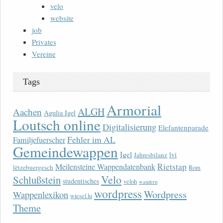
velo
website
job
Privates
Vereine
Tags
Armorial
ALGH
Aachen
Agulia Igel
Loutsch online
Digitalisierung
Elefantenparade
Fehler im AL
Familjefuerscher
Gemeindewappen
Igel
lvi
Jahresbilanz
Rietstap
Meilensteine Wappendatenbank
lëtzebuergesch
Rom
Velo
Schlußstein
studentisches
veloh
wandern
wordpress
Wordpress
Wappenlexikon
wiesel.lu
Theme