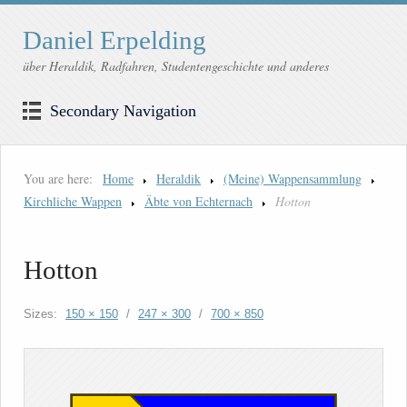
Daniel Erpelding
über Heraldik, Radfahren, Studentengeschichte und anderes
Secondary Navigation
You are here:
Home
Heraldik
(Meine) Wappensammlung
Kirchliche Wappen
Äbte von Echternach
Hotton
Hotton
Sizes:
150 × 150
/
247 × 300
/
700 × 850