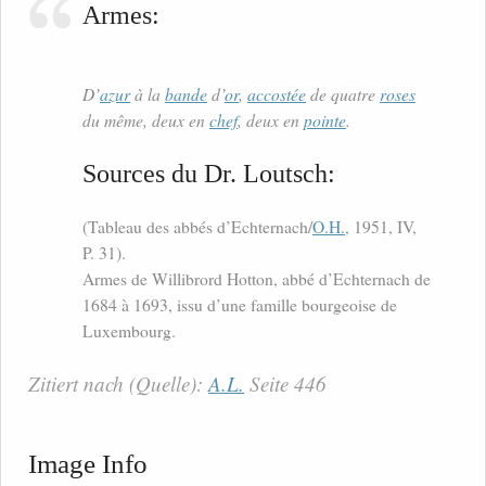
Armes:
D’
azur
à la
bande
d’
or
,
accostée
de quatre
roses
du même, deux en
chef
, deux en
pointe
.
Sources du Dr. Loutsch:
(Tableau des abbés d’Echternach/
O.H.
, 1951, IV,
P. 31).
Armes de Willibrord Hotton, abbé d’Echternach de
1684 à 1693, issu d’une famille bourgeoise de
Luxembourg.
Zitiert nach (Quelle):
A.L.
Seite 446
Image Info