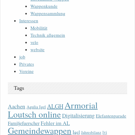
Wappenkunde
Wappensammlung
Interessen
Mobilität
Technik allgemein
velo
website
job
Privates
Vereine
Tags
Armorial
ALGH
Aachen
Agulia Igel
Loutsch online
Digitalisierung
Elefantenparade
Fehler im AL
Familjefuerscher
Gemeindewappen
Igel
lvi
Jahresbilanz