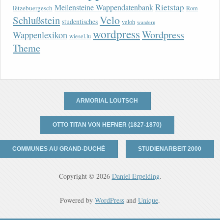
Rietstap
Meilensteine Wappendatenbank
lëtzebuergesch
Rom
Velo
Schlußstein
studentisches
veloh
wandern
wordpress
Wordpress
Wappenlexikon
wiesel.lu
Theme
ARMORIAL LOUTSCH
OTTO TITAN VON HEFNER (1827-1870)
COMMUNES AU GRAND-DUCHÉ
STUDIENARBEIT 2000
Copyright © 2026
Daniel Erpelding
.
Powered by
WordPress
and
Unique
.