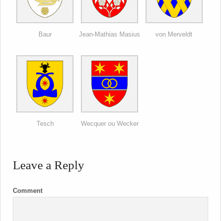
Baur
Jean-Mathias Masius
von Merveldt
Tesch
Wecquer ou Wecker
Leave a Reply
Comment