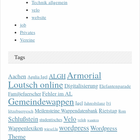
Technik allgemein
velo
website
job
Privates
Vereine
Tags
Armorial
ALGH
Aachen
Agulia Igel
Loutsch online
Digitalisierung
Elefantenparade
Fehler im AL
Familjefuerscher
Gemeindewappen
Igel
lvi
Jahresbilanz
Rietstap
Meilensteine Wappendatenbank
lëtzebuergesch
Rom
Velo
Schlußstein
studentisches
veloh
wandern
wordpress
Wordpress
Wappenlexikon
wiesel.lu
Theme