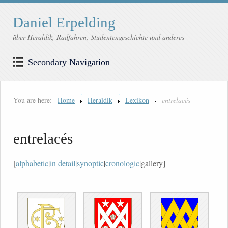
Daniel Erpelding
über Heraldik, Radfahren, Studentengeschichte und anderes
Secondary Navigation
You are here:
Home
Heraldik
Lexikon
entrelacés
entrelacés
[
alphabetic
|
in detail
|
synoptic
|
cronologic
|gallery]