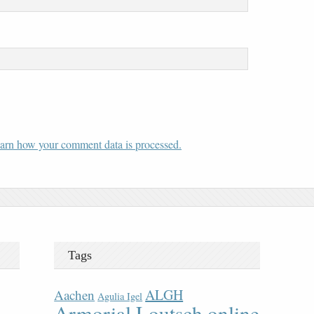
arn how your comment data is processed.
Tags
ALGH
Aachen
Agulia Igel
Armorial Loutsch online