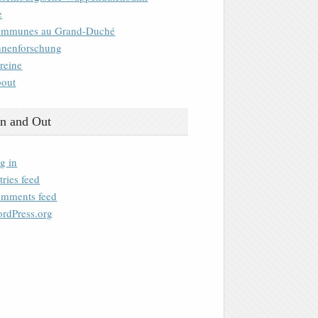
e
mmunes au Grand-Duché
nenforschung
reine
out
n and Out
g in
tries feed
mments feed
rdPress.org