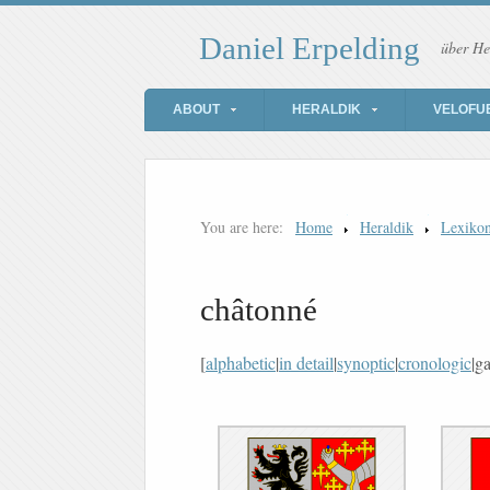
Daniel Erpelding
über He
ABOUT
HERALDIK
VELOFU
You are here:
Home
Heraldik
Lexiko
châtonné
[
alphabetic
|
in detail
|
synoptic
|
cronologic
|ga