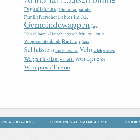
Digitalisierung
Elefantenparade
Fehler im AL
Familjefuerscher
Gemeindewappen
Igel
Meilensteine
lvi
Jahresbilanz
lëtzebuergesch
Rietstap
Wappendatenbank
Rom
Velo
Schlußstein
studentisches
veloh
wandern
wordpress
Wappenlexikon
wiesel.lu
Wordpress Theme
EFNER (1827-1870)
COMMUNES AU GRAND-DUCHÉ
STUDIE