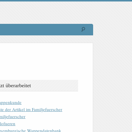
tzt überarbeitet
ppenkunde
ste der Artikel im Familjefuerscher
miljefuerscher
lofueren
xemburgische Wappendatenbank