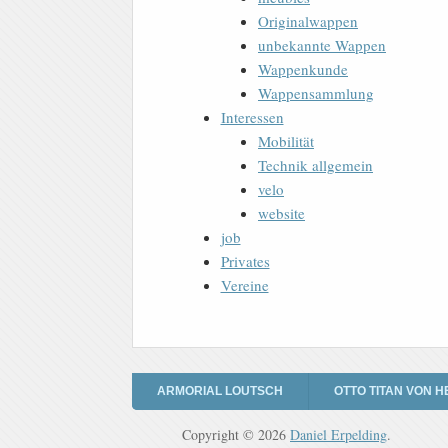
Originalwappen
unbekannte Wappen
Wappenkunde
Wappensammlung
Interessen
Mobilität
Technik allgemein
velo
website
job
Privates
Vereine
ARMORIAL LOUTSCH
OTTO TITAN VON H
Copyright © 2026
Daniel Erpelding
.