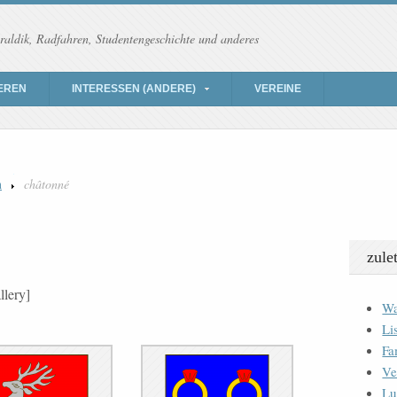
raldik, Radfahren, Studentengeschichte und anderes
EREN
INTERESSEN (ANDERE)
VEREINE
n
châtonné
zule
llery]
Wa
Li
Fa
Ve
Lu