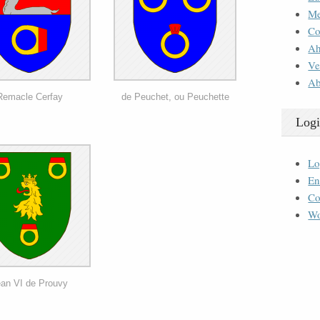
M
Co
Ah
Ve
Ab
Remacle Cerfay
de Peuchet, ou Peuchette
Logi
Lo
En
Co
Wo
an VI de Prouvy