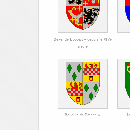
Beyer de Boppart – depuis le XIVe
siècle
Bauduin de Presseux
Je