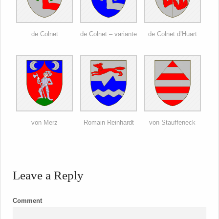
de Colnet
de Colnet – variante
de Colnet d’Huart
von Merz
Romain Reinhardt
von Stauffeneck
Leave a Reply
Comment