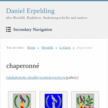
Daniel Erpelding
über Heraldik, Radfahren, Studentengeschichte und anderes
Secondary Navigation
You are here:
Home
Heraldik
Lexikon
chaperonné
chaperonné
[
alphabetic
|
in detail
|
synoptic
|
cronologic
|gallery]