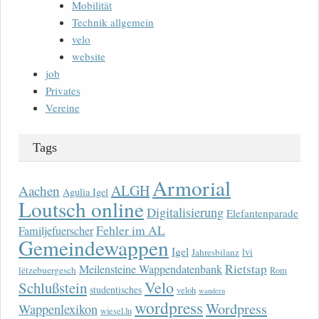
Mobilität
Technik allgemein
velo
website
job
Privates
Vereine
Tags
Armorial
ALGH
Aachen
Agulia Igel
Loutsch online
Digitalisierung
Elefantenparade
Fehler im AL
Familjefuerscher
Gemeindewappen
Igel
lvi
Jahresbilanz
Rietstap
Meilensteine Wappendatenbank
lëtzebuergesch
Rom
Velo
Schlußstein
studentisches
veloh
wandern
wordpress
Wordpress
Wappenlexikon
wiesel.lu