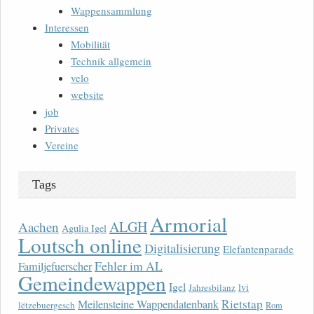
Wappensammlung
Interessen
Mobilität
Technik allgemein
velo
website
job
Privates
Vereine
Tags
Armorial
ALGH
Aachen
Agulia Igel
Loutsch online
Digitalisierung
Elefantenparade
Fehler im AL
Familjefuerscher
Gemeindewappen
Igel
lvi
Jahresbilanz
Rietstap
Meilensteine Wappendatenbank
lëtzebuergesch
Rom