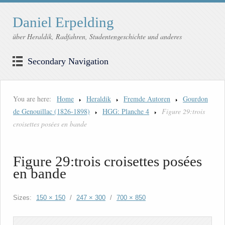
Daniel Erpelding
über Heraldik, Radfahren, Studentengeschichte und anderes
Secondary Navigation
You are here:
Home
Heraldik
Fremde Autoren
Gourdon
de Genouillac (1826-1898)
HGG: Planche 4
Figure 29:trois
croisettes posées en bande
Figure 29:trois croisettes posées
en bande
Sizes:
150 × 150
/
247 × 300
/
700 × 850