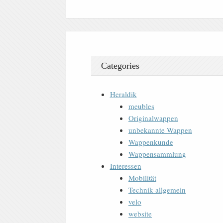
Categories
Heraldik
meubles
Originalwappen
unbekannte Wappen
Wappenkunde
Wappensammlung
Interessen
Mobilität
Technik allgemein
velo
website