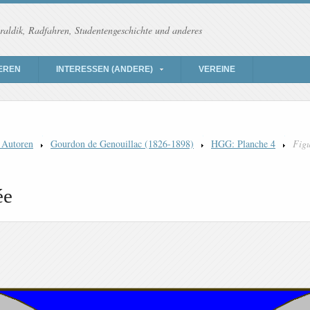
raldik, Radfahren, Studentengeschichte und anderes
EREN
INTERESSEN (ANDERE)
VEREINE
 Autoren
Gourdon de Genouillac (1826-1898)
HGG: Planche 4
Figu
ée