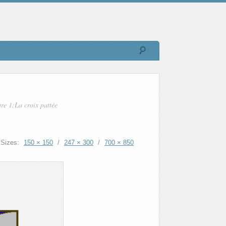
re 1:La croix pattée
Sizes:
150 × 150
/
247 × 300
/
700 × 850