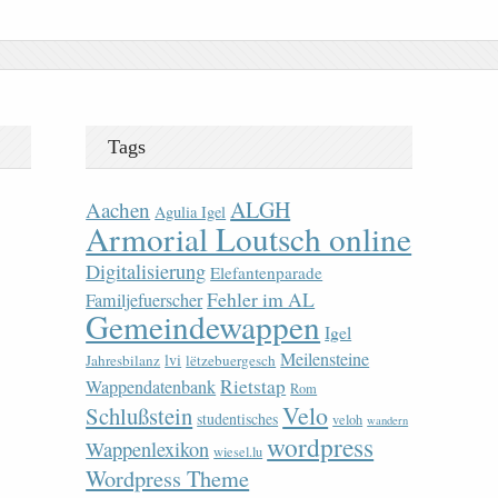
Tags
ALGH
Aachen
Agulia Igel
Armorial Loutsch online
Digitalisierung
Elefantenparade
Fehler im AL
Familjefuerscher
Gemeindewappen
Igel
Meilensteine
lvi
Jahresbilanz
lëtzebuergesch
Rietstap
Wappendatenbank
Rom
Velo
Schlußstein
studentisches
veloh
wandern
wordpress
Wappenlexikon
wiesel.lu
Wordpress Theme