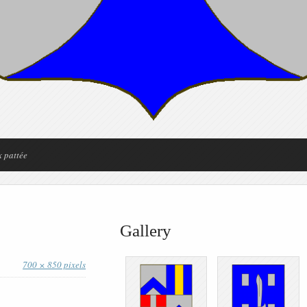
x pattée
Gallery
700 × 850 pixels