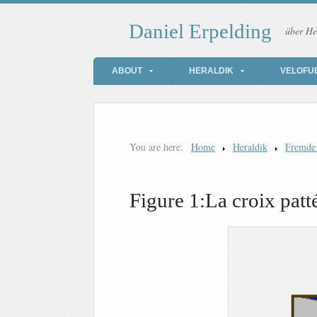
Daniel Erpelding
über He
ABOUT
HERALDIK
VELOFU
You are here:
Home
Heraldik
Fremde
Figure 1:La croix patt