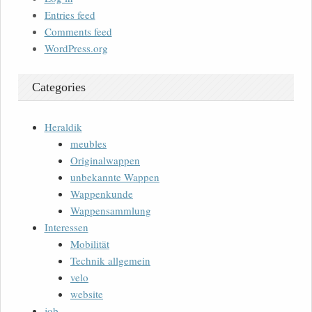
Entries feed
Comments feed
WordPress.org
Categories
Heraldik
meubles
Originalwappen
unbekannte Wappen
Wappenkunde
Wappensammlung
Interessen
Mobilität
Technik allgemein
velo
website
job