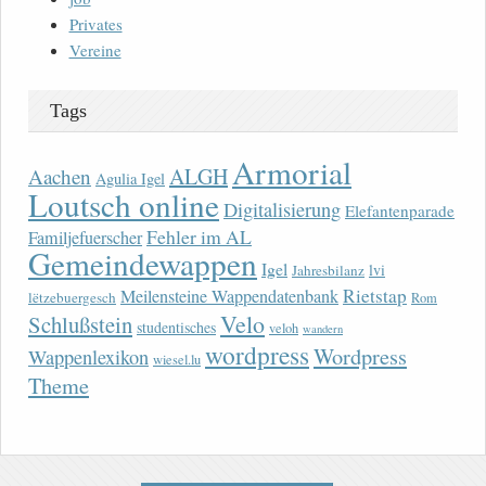
Privates
Vereine
Tags
Armorial
ALGH
Aachen
Agulia Igel
Loutsch online
Digitalisierung
Elefantenparade
Fehler im AL
Familjefuerscher
Gemeindewappen
Igel
lvi
Jahresbilanz
Rietstap
Meilensteine Wappendatenbank
lëtzebuergesch
Rom
Velo
Schlußstein
studentisches
veloh
wandern
wordpress
Wordpress
Wappenlexikon
wiesel.lu
Theme